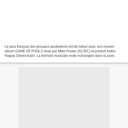
Le plus français des groupes australiens est de retour avec son nouvel
album GAME OF FOOLS mixé par Mike Fraser (AC/DC) et produit Anton
Hagop (Silverchair). La formule musicale reste inchangée dans la pure
lignée du Rock australien (AC/DC, ANGEL CITY,...