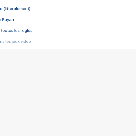
e (littéralement)
im Rayan
 toutes les règles
s les jeux vidéo
us choquant de Rockstar ? - Le scandale BULLY
e plus moche de Steam
du RÊVE tourne au CAUCHEMAR
pendant 8 heures
it… à tort
umiliés par un jeu vidéo
ire - Final Fantasy 8
ti un empire - Age of Empires