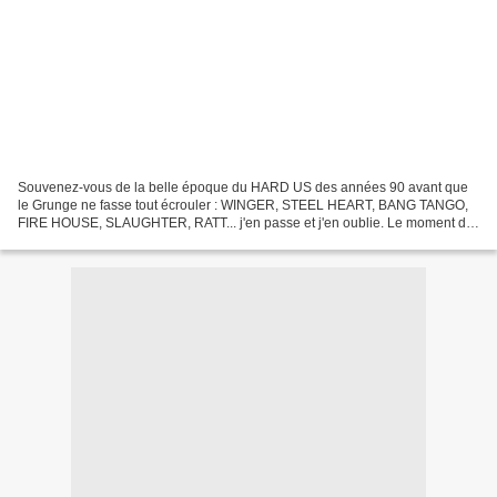
Souvenez-vous de la belle époque du HARD US des années 90 avant que
le Grunge ne fasse tout écrouler : WINGER, STEEL HEART, BANG TANGO,
FIRE HOUSE, SLAUGHTER, RATT... j'en passe et j'en oublie. Le moment de
vous y replonger est venu avec CHRIS LANEY....