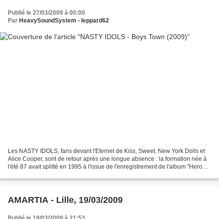
Publié le 27/03/2009 à 00:00
Par
HeavySoundSystem - leppard62
Les NASTY IDOLS, fans devant l'Eternel de Kiss, Sweet, New York Dolls et
Alice Cooper, sont de retour après une longue absence : la formation née à
l'été 87 avait splitté en 1995 à l'issue de l'enregistrement de l'album "Heroes
For Sale". 2006, fut l'année...
AMARTIA - Lille, 19/03/2009
Publié le 19/03/2009 à 21:53