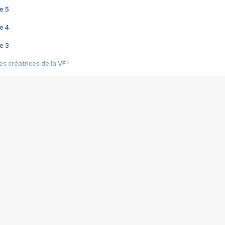
e 5
e 4
e 3
s créatrices de la VF !
e 2
e 1
e Mektoub My Love arrive enfin ! Rencontre avec Shaïn Boumedine et Sal
i : après Toni en famille
elle réalise le bouleversant Dites lui que je l'aime
ais ! Rencontre autour de Vie privée de Rebecca Zlotowski
 de Marguerite, Grave... Rencontre avec Ella Rumpf
 Les Rêveurs, un film intime sur la santé mentale