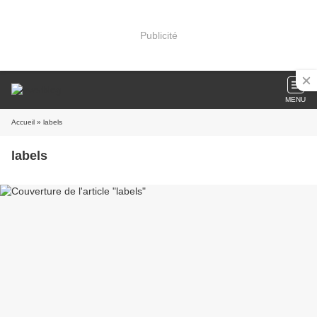
Publicité
MENU
Accueil
» labels
labels