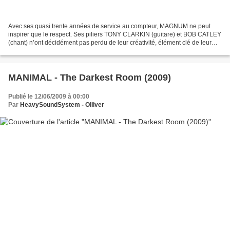
Avec ses quasi trente années de service au compteur, MAGNUM ne peut
inspirer que le respect. Ses piliers TONY CLARKIN (guitare) et BOB CATLEY
(chant) n’ont décidément pas perdu de leur créativité, élément clé de leur
longévité. Douze nouvelles compositions...
MANIMAL - The Darkest Room (2009)
Publié le 12/06/2009 à 00:00
Par
HeavySoundSystem - Oliiver