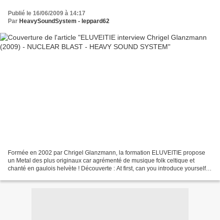
Publié le 16/06/2009 à 14:17
Par
HeavySoundSystem - leppard62
Formée en 2002 par Chrigel Glanzmann, la formation ELUVEITIE propose
un Metal des plus originaux car agrémenté de musique folk celtique et
chanté en gaulois helvète ! Découverte : At first, can you introduce yourself
and tell us in few words your own...