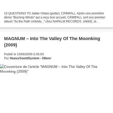
10 QUESTIONS TO Jakke Viitala (guitar), CRIMFALL Après une première
démo "Burning Winds" qui a reçu bon accueil, CRIMFALL sort son premier
album "As the Path Unfolds..." chez NAPALM RECORDS. JAKKE, le
guitariste, nous présente ici le groupe et son opus...
MAGNUM – Into The Valley Of The Moonking
(2009)
Publié le 15/06/2009 à 00:00
Par
HeavySoundSystem - Oliiver