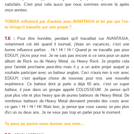
satisfaits. C'est pour cela aussi que nous sommes encore là après
onze années.
TOBIAS influencé par d'autres avec AVANTASIA et toi par qui l'es-
tu lorsqu'il travaille sur son projet ?
T.E :
Pour être honnête, pendant qu'il travaillait sur AVANTASIA,
notamment cet été quand il tournait, j'étais en vacances, c'est une
bonne influence parfois ...Hi ! Hi ! Hi ! Quand je ne travaille pas pour
EDGUY, j'écris pour moi. Je ne sais pas encore si ce sera pour un autre
album de Rock ou de Heavy Metal, ou Heavy Rock. Je projette cela
pour l'annéé prochaine peut-être mais il y a un autre projet auquel je
souhaite participer avec un batteur anglais. Ceci n'aura rien à voir avec
EDGUY, c'est quelque chose de nouveau pour moi, une nouvelle
expérience. Ce batteur dont je parle a déjà 65 ans, c'est un super
batteur, il joue dans un groupe appelé COLOSSEUM. Je pense qu'il
joue plus vite et plus heavy que de jeunes batteurs de Heavy Metal. De
nombreux batteurs de Heavy Metal devraient prendre des cours avec
ce gars ! Hi ! Hi ! Hi! Mais bon, je pense que vous saurez un peu plus
d'ici un ou deux ans. Je ne veux pas trop en parler pour le moment.
Tu peux au moins nous donner son nom...