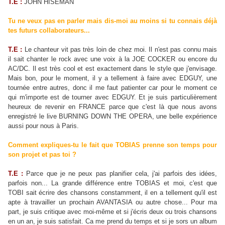
T.E :
JOHN HISEMAN
Tu ne veux pas en parler mais dis-moi au moins si tu connais déjà
tes futurs collaborateurs...
T.E :
Le chanteur vit pas très loin de chez moi. Il n'est pas connu mais
il sait chanter le rock avec une voix à la JOE COCKER ou encore du
AC/DC. Il est très cool et est exactement dans le style que j'envisage.
Mais bon, pour le moment, il y a tellement à faire avec EDGUY, une
tournée entre autres, donc il me faut patienter car pour le moment ce
qui m'importe est de tourner avec EDGUY. Et je suis particulièrement
heureux de revenir en FRANCE parce que c'est là que nous avons
enregistré le live BURNING DOWN THE OPERA, une belle expérience
aussi pour nous à Paris.
Comment expliques-tu le fait que TOBIAS prenne son temps pour
son projet et pas toi ?
T.E :
Parce que je ne peux pas planifier cela, j'ai parfois des idées,
parfois non... La grande différence entre TOBIAS et moi, c'est que
TOBI sait écrire des chansons constamment, il en a tellement qu'il est
apte à travailler un prochain AVANTASIA ou autre chose... Pour ma
part, je suis critique avec moi-même et si j'écris deux ou trois chansons
en un an, je suis satisfait. Ca me prend du temps et si je sors un album