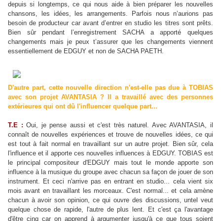
depuis si longtemps, ce qui nous aide à bien préparer les nouvelles
chansons, les idées, les arrangements. Parfois nous n’aurions pas
besoin de producteur car avant d’entrer en studio les titres sont prêts.
Bien sûr pendant l’enregistrement SACHA a apporté quelques
changements mais je peux t’assurer que les changements viennent
essentiellement de EDGUY et non de SACHA PAETH.
D'autre part, cette nouvelle direction n'est-elle pas due à TOBIAS
avec son projet AVANTASIA ? Il a travaillé avec des personnes
extérieures qui ont dû l'influencer quelque part...
T.E :
Oui, je pense aussi et c'est très naturel. Avec AVANTASIA, il
connaît de nouvelles expériences et trouve de nouvelles idées, ce qui
est tout à fait normal en travaillant sur un autre projet. Bien sûr, cela
l'influence et il apporte ces nouvelles influences à EDGUY. TOBIAS est
le principal compositeur d'EDGUY mais tout le monde apporte son
influence à la musique du groupe avec chacun sa façon de jouer de son
instrument. Et ceci n'arrive pas en entrant en studio... cela vient six
mois avant en travaillant les morceaux. C'est normal... et cela amène
chacun à avoir son opinion, ce qui ouvre des discussions, untel veut
quelque chose de rapide, l'autre de plus lent. Et c'est ça l'avantage
d'être cinq car on apprend à argumenter jusqu'à ce que tous soient