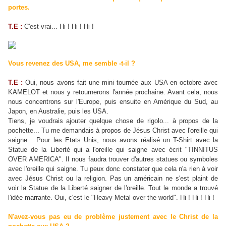
portes.
T.E :
C'est vrai... Hi ! Hi ! Hi !
Vous revenez des USA, me semble -t-il ?
T.E :
Oui, nous avons fait une mini tournée aux USA en octobre avec
KAMELOT et nous y retournerons l'année prochaine. Avant cela, nous
nous concentrons sur l'Europe, puis ensuite en Amérique du Sud, au
Japon, en Australie, puis les USA.
Tiens, je voudrais ajouter quelque chose de rigolo... à propos de la
pochette... Tu me demandais à propos de Jésus Christ avec l'oreille qui
saigne... Pour les Etats Unis, nous avons réalisé un T-Shirt avec la
Statue de la Liberté qui a l'oreille qui saigne avec écrit "TINNITUS
OVER AMERICA". Il nous faudra trouver d'autres statues ou symboles
avec l'oreille qui saigne. Tu peux donc constater que cela n'a rien à voir
avec Jésus Christ ou la religion. Pas un américain ne s'est plaint de
voir la Statue de la Liberté saigner de l'oreille. Tout le monde a trouvé
l'idée marrante. Oui, c'est le "Heavy Metal over the world". Hi ! Hi ! Hi !
N'avez-vous pas eu de problème justement avec le Christ de la