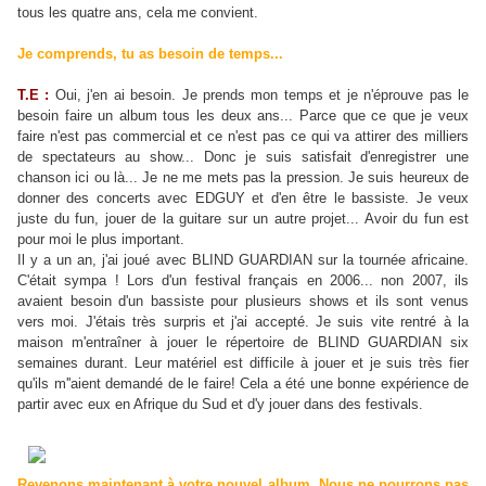
tous les quatre ans, cela me convient.
Je comprends, tu as besoin de temps...
T.E :
Oui, j'en ai besoin. Je prends mon temps et je n'éprouve pas le
besoin faire un album tous les deux ans... Parce que ce que je veux
faire n'est pas commercial et ce n'est pas ce qui va attirer des milliers
de spectateurs au show... Donc je suis satisfait d'enregistrer une
chanson ici ou là... Je ne me mets pas la pression. Je suis heureux de
donner des concerts avec EDGUY et d'en être le bassiste. Je veux
juste du fun, jouer de la guitare sur un autre projet... Avoir du fun est
pour moi le plus important.
Il y a un an, j'ai joué avec BLIND GUARDIAN sur la tournée africaine.
C'était sympa ! Lors d'un festival français en 2006... non 2007, ils
avaient besoin d'un bassiste pour plusieurs shows et ils sont venus
vers moi. J'étais très surpris et j'ai accepté. Je suis vite rentré à la
maison m'entraîner à jouer le répertoire de BLIND GUARDIAN six
semaines durant. Leur matériel est difficile à jouer et je suis très fier
qu'ils m''aient demandé de le faire! Cela a été une bonne expérience de
partir avec eux en Afrique du Sud et d'y jouer dans des festivals.
Revenons maintenant à votre nouvel album. Nous ne pourrons pas