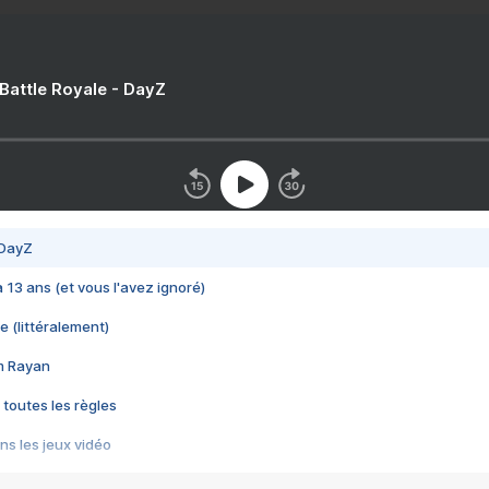
 Battle Royale - DayZ
 DayZ
 a 13 ans (et vous l'avez ignoré)
e (littéralement)
im Rayan
 toutes les règles
s les jeux vidéo
us choquant de Rockstar ? - Le scandale BULLY