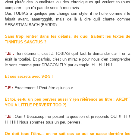
vient plutôt des journalistes ou des chroniqueurs qui veulent toujours
comparer... ça n'a pas de sens à mon avis.
Oui, TOBIAS a quelque peu changé son style, il ne hurle comme il le
faisait avant, aaarrrggghh, mais de là à dire qu'il chante comme
SEBASTIAN BACH (BARRR)...
Sans trop rentrer dans les détails, de quoi traitent les textes de
TINNITUS SANCTUS ?
T.E :
Honnêtement, c'est à TOBIAS qu'il faut le demander car il en a
écrit la totalité. Et parfois, c'est un miracle pour nous d'en comprendre
le sens comme pour DRAGON FLY par exemple. Hi ! Hi ! Hi !
Et ses secrets avec 9-2-9 !
T.E :
Exactement ! Peut-être qu'un jour...
Et toi, es-tu un peu pervers aussi ? (en référence au titre : AREN'T
YOU A LITTLE PERVERT TOO ?)
T.E :
Ouiii ! Beaucoup me posent la question et je reponds OUI !!! Hi !
Hi ! Hi ! Nous sommes tous un peu pervers.
On doit tous l'être... on ne sait pas ce qui se passe derrière les