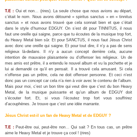
T.E :
Oui et non… (rires). La seule chose que nous avions au départ,
c’était le nom. Nous avons détourné « spiritus sanctus » en « tinnitus
sanctus » et nous avons trouvé que cela sonnait bien et que c’était
dans le style d’humour EDGUY. On s’est dit pour TINNITUS, il nous
faut une oreille qui saigne, parce que tu écoutes de la musique trop fort,
du Heavy Metal bien sûr. Et pour SANCTUS, il nous faut Jésus Christ
avec donc une oreille qui saigne. Et pour tout dire, il n’y a pas de sens
religieux là-dedans. Il n’y a aucun concept derrière cela, aucune
intention de mauvaise plaisanterie ou d’offenser les religieux. Un de
mes amis est prêtre, il a entendu le nouvel album et vu la pochette et je
lui ai demandé ce qu’il en pensait. Il a trouvé cela amusant. Si cela
n’offense pas un prêtre, cela ne doit offenser personne. Et ceci n’est
donc pas un concept car cela n’a rien à voir avec le contenu de l’album.
Mais pour moi, c’est un bon titre qui veut dire que c’est du bon Heavy
Metal, de la musique puissante et qu’un album de EDGUY doit
s’écouter fort. Et, si vous l’écoutez trop fort vous souffrirez
d’acouphènes. Je trouve que c’est une idée marrante.
Jésus Christ est-il un fan de Heavy Metal et de EDGUY ?
T.E :
Peut-être oui, peut-être non… Qui sait ? En tous cas, un prêtre
aime le Heavy Metal et je trouve ça cool ! (rires)