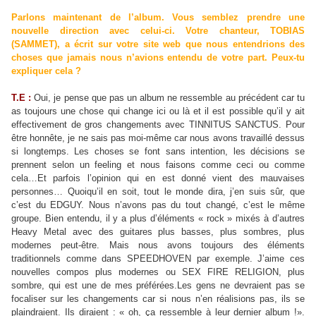
Parlons maintenant de l’album. Vous semblez prendre une
nouvelle direction avec celui-ci. Votre chanteur, TOBIAS
(SAMMET), a écrit sur votre site web que nous entendrions des
choses que jamais nous n’avions entendu de votre part. Peux-tu
expliquer cela ?
T.E :
Oui, je pense que pas un album ne ressemble au précédent car tu
as toujours une chose qui change ici ou là et il est possible qu’il y ait
effectivement de gros changements avec TINNITUS SANCTUS. Pour
être honnête, je ne sais pas moi-même car nous avons travaillé dessus
si longtemps. Les choses se font sans intention, les décisions se
prennent selon un feeling et nous faisons comme ceci ou comme
cela…Et parfois l’opinion qui en est donné vient des mauvaises
personnes… Quoiqu’il en soit, tout le monde dira, j’en suis sûr, que
c’est du EDGUY. Nous n’avons pas du tout changé, c’est le même
groupe. Bien entendu, il y a plus d’éléments « rock » mixés à d’autres
Heavy Metal avec des guitares plus basses, plus sombres, plus
modernes peut-être. Mais nous avons toujours des éléments
traditionnels comme dans SPEEDHOVEN par exemple. J’aime ces
nouvelles compos plus modernes ou SEX FIRE RELIGION, plus
sombre, qui est une de mes préférées.Les gens ne devraient pas se
focaliser sur les changements car si nous n’en réalisions pas, ils se
plaindraient. Ils diraient : « oh, ça ressemble à leur dernier album !».