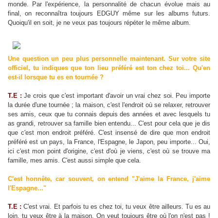
monde. Par l'expérience, la personnalité de chacun évolue mais au
final, on reconnaîtra toujours EDGUY même sur les albums futurs.
Quoiqu'il en soit, je ne veux pas toujours répéter le même album.
Une question un peu plus personnelle maintenant. Sur votre site
officiel, tu indiques que ton lieu préféré est ton chez toi... Qu'en
est-il lorsque tu es en tournée ?
T.E :
Je crois que c'est important d'avoir un vrai chez soi. Peu importe
la durée d'une tournée ; la maison, c'est l'endroit où se relaxer, retrouver
ses amis, ceux que tu connais depuis des années et avec lesquels tu
as grandi, retrouver sa famille bien entendu... C'est pour cela que je dis
que c'est mon endroit préféré. C'est insensé de dire que mon endroit
préféré est un pays, la France, l'Espagne, le Japon, peu importe... Oui,
ici c'est mon point d'origine, c'est d'où je viens, c'est où se trouve ma
famille, mes amis. C'est aussi simple que cela.
C'est honnête, car souvent, on entend "J'aime la France, j'aime
l'Espagne..."
T.E :
C'est vrai. Et parfois tu es chez toi, tu veux être ailleurs. Tu es au
loin, tu veux être à la maison. On veut toujours être où l'on n'est pas !