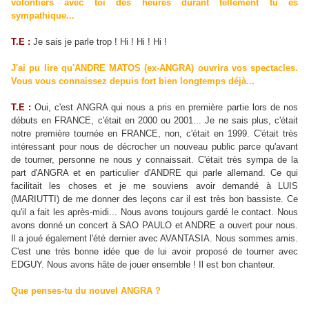
volontiers avec toi des heures durant tellement tu es
sympathique...
T.E :
Je sais je parle trop ! Hi ! Hi ! Hi !
J'ai pu lire qu'ANDRE MATOS (ex-ANGRA) ouvrira vos spectacles.
Vous vous connaissez depuis fort bien longtemps déjà...
T.E :
Oui, c'est ANGRA qui nous a pris en première partie lors de nos
débuts en FRANCE, c'était en 2000 ou 2001... Je ne sais plus, c'était
notre première tournée en FRANCE, non, c'était en 1999. C'était très
intéressant pour nous de décrocher un nouveau public parce qu'avant
de tourner, personne ne nous y connaissait. C'était très sympa de la
part d'ANGRA et en particulier d'ANDRE qui parle allemand. Ce qui
facilitait les choses et je me souviens avoir demandé à LUIS
(MARIUTTI) de me donner des leçons car il est très bon bassiste. Ce
qu'il a fait les après-midi... Nous avons toujours gardé le contact. Nous
avons donné un concert à SAO PAULO et ANDRE a ouvert pour nous.
Il a joué également l'été dernier avec AVANTASIA. Nous sommes amis.
C'est une très bonne idée que de lui avoir proposé de tourner avec
EDGUY. Nous avons hâte de jouer ensemble ! Il est bon chanteur.
Que penses-tu du nouvel ANGRA ?