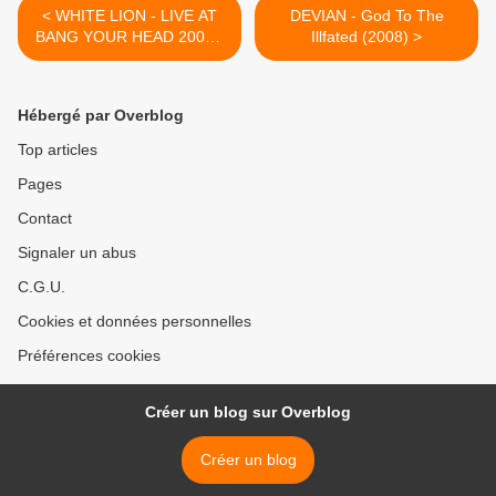
< WHITE LION - LIVE AT
DEVIAN - God To The
BANG YOUR HEAD 2005 -
Illfated (2008) >
DVD (2008)
Hébergé par Overblog
Top articles
Pages
Contact
Signaler un abus
C.G.U.
Cookies et données personnelles
Préférences cookies
Créer un blog sur Overblog
Créer un blog