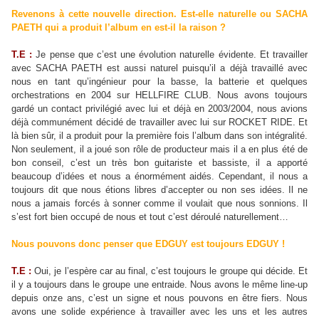
Revenons à cette nouvelle direction. Est-elle naturelle ou SACHA
PAETH qui a produit l’album en est-il la raison ?
T.E :
Je pense que c’est une évolution naturelle évidente. Et travailler
avec SACHA PAETH est aussi naturel puisqu’il a déjà travaillé avec
nous en tant qu’ingénieur pour la basse, la batterie et quelques
orchestrations en 2004 sur HELLFIRE CLUB. Nous avons toujours
gardé un contact privilégié avec lui et déjà en 2003/2004, nous avions
déjà communément décidé de travailler avec lui sur ROCKET RIDE. Et
là bien sûr, il a produit pour la première fois l’album dans son intégralité.
Non seulement, il a joué son rôle de producteur mais il a en plus été de
bon conseil, c’est un très bon guitariste et bassiste, il a apporté
beaucoup d’idées et nous a énormément aidés. Cependant, il nous a
toujours dit que nous étions libres d’accepter ou non ses idées. Il ne
nous a jamais forcés à sonner comme il voulait que nous sonnions. Il
s’est fort bien occupé de nous et tout c’est déroulé naturellement…
Nous pouvons donc penser que EDGUY est toujours EDGUY !
T.E :
Oui, je l’espère car au final, c’est toujours le groupe qui décide. Et
il y a toujours dans le groupe une entraide. Nous avons le même line-up
depuis onze ans, c’est un signe et nous pouvons en être fiers. Nous
avons une solide expérience à travailler avec les uns et les autres