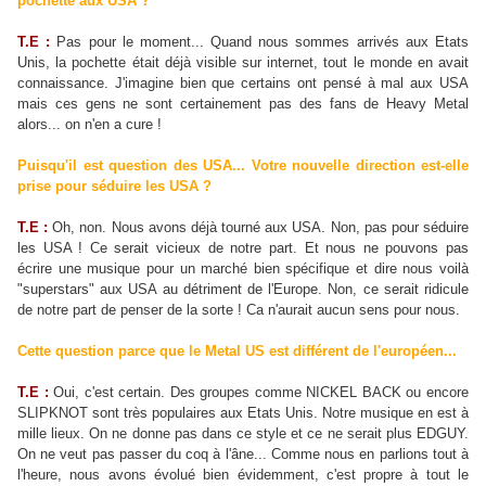
pochette aux USA ?
T.E :
Pas pour le moment... Quand nous sommes arrivés aux Etats
Unis, la pochette était déjà visible sur internet, tout le monde en avait
connaissance. J'imagine bien que certains ont pensé à mal aux USA
mais ces gens ne sont certainement pas des fans de Heavy Metal
alors... on n'en a cure !
Puisqu'il est question des USA... Votre nouvelle direction est-elle
prise pour séduire les USA ?
T.E :
Oh, non. Nous avons déjà tourné aux USA. Non, pas pour séduire
les USA ! Ce serait vicieux de notre part. Et nous ne pouvons pas
écrire une musique pour un marché bien spécifique et dire nous voilà
"superstars" aux USA au détriment de l'Europe. Non, ce serait ridicule
de notre part de penser de la sorte ! Ca n'aurait aucun sens pour nous.
Cette question parce que le Metal US est différent de l'européen...
T.E :
Oui, c'est certain. Des groupes comme NICKEL BACK ou encore
SLIPKNOT sont très populaires aux Etats Unis. Notre musique en est à
mille lieux. On ne donne pas dans ce style et ce ne serait plus EDGUY.
On ne veut pas passer du coq à l'âne... Comme nous en parlions tout à
l'heure, nous avons évolué bien évidemment, c'est propre à tout le