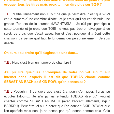
évoquer tous les titres mais peux-tu m'en dire plus sur 9-2-9 ?
T.E :
Malheureusement non ! Tout ce que je peux dire, c'est que 9-2-9
est le numéro d'une chambre d'hôtel, et je crois qu'il s'y est déroulé une
grande fête lors de la tournée d'AVANTASIA... Je n'ai pas participé à
cette tournée et je crois que TOBI ne veut pas trop en divulguer à ce
sujet. Je crois que c'était assez fou et c'est pourquoi il a écrit cette
chanson. Je pense qu'il faut le lui demander personnellement. Je suis
désolé...
On aurait pu croire qu'il s'agissait d'une date...
T.E :
Non, c'est bien un numéro de chambre !
J'ai pu lire quelques chroniques de votre nouvel album sur
internet dans lesquels il est dit que TOBIAS chante comme
SEBASTIAN BACH de SKID ROW, qu'en penses-tu ?
T.E :
Poouuhhh ! Je crois que c'est à chacun d'en juger. Tu as pu
écouter l'album... Je n'ai jamais entendu TOBIAS dire qu'il voulait
chanter comme SEBASTIAN BACH (avec l'accent allemand, svp :
BARRR !). Peut-être ici ou là parce que l'on connaît SKID ROW et que
l'on apprécie mais non, je ne pense pas qu'il sonne comme cela. Cela