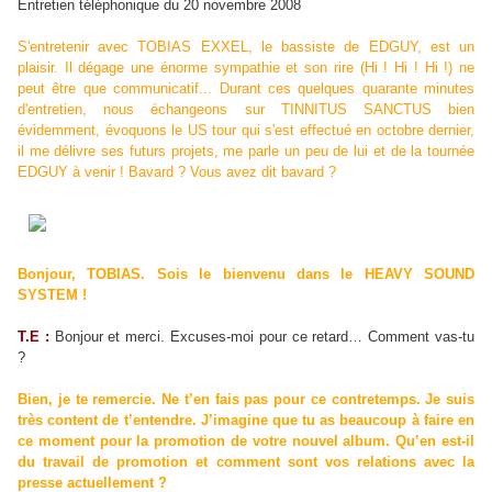
Entretien téléphonique du 20 novembre 2008
S'entretenir avec TOBIAS EXXEL, le bassiste de EDGUY, est un
plaisir. Il dégage une énorme sympathie et son rire (Hi ! Hi ! Hi !) ne
peut être que communicatif... Durant ces quelques quarante minutes
d'entretien, nous échangeons sur TINNITUS SANCTUS bien
évidemment, évoquons le US tour qui s'est effectué en octobre dernier,
il me délivre ses futurs projets, me parle un peu de lui et de la tournée
EDGUY à venir ! Bavard ? Vous avez dit bavard ?
Bonjour, TOBIAS. Sois le bienvenu dans le HEAVY SOUND
SYSTEM !
T.E :
Bonjour et merci. Excuses-moi pour ce retard… Comment vas-tu
?
Bien, je te remercie. Ne t’en fais pas pour ce contretemps. Je suis
très content de t’entendre. J’imagine que tu as beaucoup à faire en
ce moment pour la promotion de votre nouvel album. Qu’en est-il
du travail de promotion et comment sont vos relations avec la
presse actuellement ?