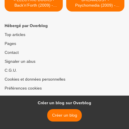
Back’n’Forth (2009) -
Psychomedia (2009) -
BRENNUS Music - HEAVY
Brennus Music - HEAVY
SOUND SYSTEM
SOUND SYSTEM >
Hébergé par Overblog
Top articles
Pages
Contact
Signaler un abus
C.G.U.
Cookies et données personnelles
Préférences cookies
Créer un blog sur Overblog
Créer un blog