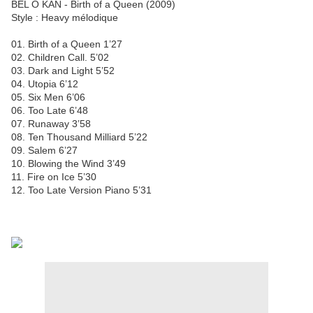
BEL O KAN - Birth of a Queen (2009)
Style : Heavy mélodique
01. Birth of a Queen 1’27
02. Children Call. 5’02
03. Dark and Light 5’52
04. Utopia 6’12
05. Six Men 6’06
06. Too Late 6’48
07. Runaway 3’58
08. Ten Thousand Milliard 5’22
09. Salem 6’27
10. Blowing the Wind 3’49
11. Fire on Ice 5’30
12. Too Late Version Piano 5’31