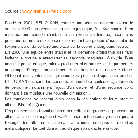
Source :
www.brennus-music.com
Fondé en 2001, BEL O KAN, entame une série de concerts avant de
sortir en 2003 son premier essai discographique, Ant Symphonia. Il en
résultera une période d'instabilité au niveau du line up, néanmoins
ponctuée de nombreux concerts permettant au groupe d'accumuler de
l'expérience et de se faire une place sur la scène underground locale.
En 2006 une équipe enfin stable et la demande croissante des fans
incitent le groupe a enregistrer sa seconde maquette: Walkyria. Bien
accueilli par la critique, mieux produit et plus mature le disque permet
au groupe d'élargir son audience et de franchir une nouvelle étape.
Obtenant des ventes plus qu'honorables pour un disque auto produit,
BEL O KAN enchaine les concerts et procède à quelques ajustements
de personnel, notamment l'ajout d'un clavier et d'une seconde voix,
donnant à sa musique une nouvelle dimension..
Les musiciens se lancent alors dans la réalisation de leurs premier
album: Birth of a Queen.
L'expérience et un travail acharné permettent au groupe de proposer un
album à la fois homogène et varié, mariant influences symphoniques à
l'énergie des riffs métal, alternant ambiances celtiques et mélodies
mélancoliques. Le tout donnant au disque son caractère unique.