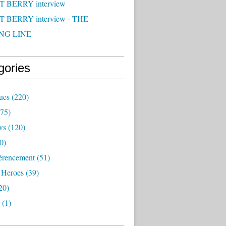
 BERRY interview
 BERRY interview - THE
NG LINE
gories
ues
(220)
75)
ws
(120)
0)
érencement
(51)
 Heroes
(39)
20)
(1)