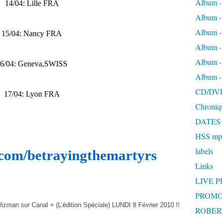
Album -
14/04: Lille FRA
Album 
Album
15/04: Nancy FRA
Album 
Album 
6/04: Geneva,SWISS
Album 
CD/DV
17/04: Lyon FRA
Chroniq
DATES
HSS mp3
labels
om/betrayingthemartyrs
Links
LIVE 
PROMO
Wizman sur Canal + (L’édition Spéciale) LUNDI 8 Février 2010 !!
ROBERT