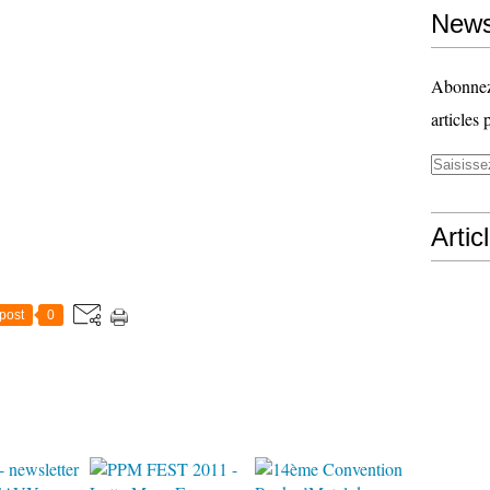
News
Abonnez-
articles 
Artic
post
0