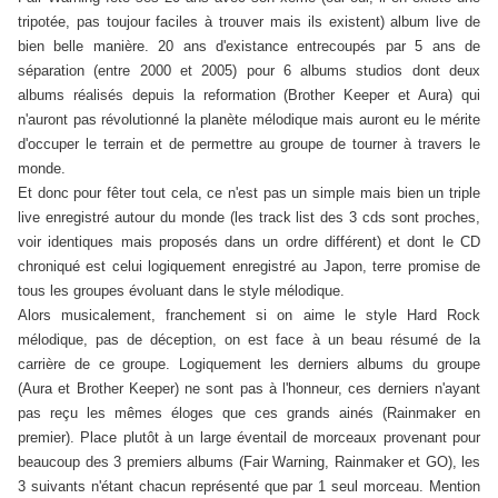
tripotée, pas toujour faciles à trouver mais ils existent) album live de
bien belle manière. 20 ans d'existance entrecoupés par 5 ans de
séparation (entre 2000 et 2005) pour 6 albums studios dont deux
albums réalisés depuis la reformation (Brother Keeper et Aura) qui
n'auront pas révolutionné la planète mélodique mais auront eu le mérite
d'occuper le terrain et de permettre au groupe de tourner à travers le
monde.
Et donc pour fêter tout cela, ce n'est pas un simple mais bien un triple
live enregistré autour du monde (les track list des 3 cds sont proches,
voir identiques mais proposés dans un ordre différent) et dont le CD
chroniqué est celui logiquement enregistré au Japon, terre promise de
tous les groupes évoluant dans le style mélodique.
Alors musicalement, franchement si on aime le style Hard Rock
mélodique, pas de déception, on est face à un beau résumé de la
carrière de ce groupe. Logiquement les derniers albums du groupe
(Aura et Brother Keeper) ne sont pas à l'honneur, ces derniers n'ayant
pas reçu les mêmes éloges que ces grands ainés (Rainmaker en
premier). Place plutôt à un large éventail de morceaux provenant pour
beaucoup des 3 premiers albums (Fair Warning, Rainmaker et GO), les
3 suivants n'étant chacun représenté que par 1 seul morceau. Mention