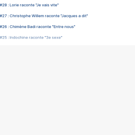
28 : Lorie raconte "Je vais vite"
#27 : Christophe Willem raconte "Jacques a dit"
#26 : Chimène Badi raconte "Entre nous"
#25 : Indochine raconte "3e sexe"
#24 : Zaho raconte "C'est chelou"
#23 : Patrick Bruel raconte "Au café des délices"
#22 : Kyo raconte "Le chemin"
#21 : Nolwenn Leroy raconte "Cassé"
#20 : Patrick Hernandez raconte "Born to be alive"
#19 : Lorie raconte "Près de moi"
#18 : Michael Jones raconte "A nos actes manqués" (avec Jean-Jacque
#17 : Khaled raconte "Aïcha"