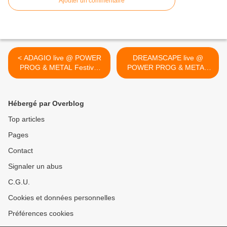
Ajouter un commentaire
< ADAGIO live @ POWER
DREAMSCAPE live @
PROG & METAL Festival
POWER PROG & METAL
photo report - PPM Fest -
Festival photo report - PPM
Mons 10/04/2010 - HEAVY
Fest - Mons 10/04/2010 -
SOUND SYSTEM
HEAVY SOUND SYSTEM >
Hébergé par Overblog
Top articles
Pages
Contact
Signaler un abus
C.G.U.
Cookies et données personnelles
Préférences cookies