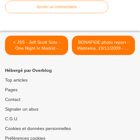
Ajouter un commentaire
< JSS - Jeff Scott Soto -
BONAFIDE photo report -
One Night In Madrid -
Wattrelos, 19/11/2009 - La
Frontiers Records - HEAVY
Boîte à Musiques >
SOUND SYSTEM
Hébergé par Overblog
Top articles
Pages
Contact
Signaler un abus
C.G.U.
Cookies et données personnelles
Préférences cookies