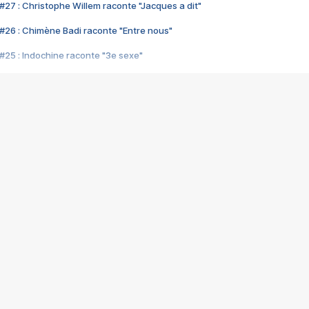
#27 : Christophe Willem raconte "Jacques a dit"
#26 : Chimène Badi raconte "Entre nous"
#25 : Indochine raconte "3e sexe"
#24 : Zaho raconte "C'est chelou"
#23 : Patrick Bruel raconte "Au café des délices"
#22 : Kyo raconte "Le chemin"
#21 : Nolwenn Leroy raconte "Cassé"
#20 : Patrick Hernandez raconte "Born to be alive"
#19 : Lorie raconte "Près de moi"
#18 : Michael Jones raconte "A nos actes manqués" (avec Jean-Jacque
#17 : Khaled raconte "Aïcha"
#16 : Corneille raconte "Parce qu'on vient de loin"
#15 : Indochine raconte "L'aventurier"