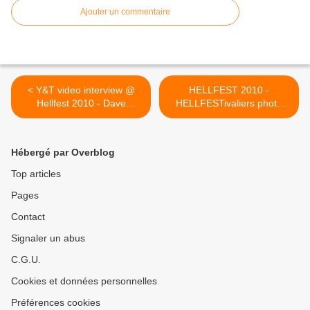
Ajouter un commentaire
< Y&T video interview @
HELLFEST 2010 -
Hellfest 2010 - Dave
HELLFESTivaliers photo
Meniketti featuring Twisted
report - HEAVY SOUND
Sister- HEAVY SOUND
SYSTEM >
SYSTEM
Hébergé par Overblog
Top articles
Pages
Contact
Signaler un abus
C.G.U.
Cookies et données personnelles
Préférences cookies