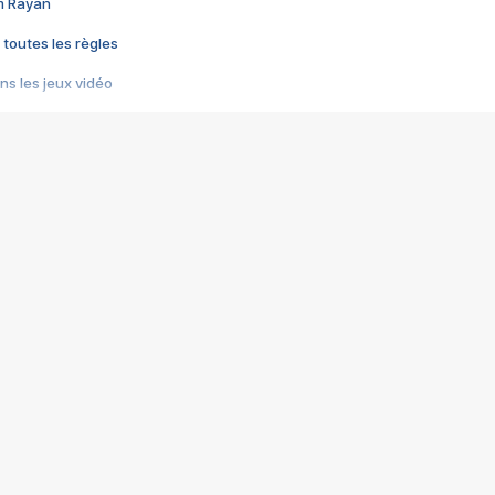
im Rayan
 toutes les règles
s les jeux vidéo
us choquant de Rockstar ? - Le scandale BULLY
e plus moche de Steam
du RÊVE tourne au CAUCHEMAR
pendant 8 heures
it… à tort
umiliés par un jeu vidéo
ire - Final Fantasy 8
ti un empire - Age of Empires
story DOFUS
tard, il crée l'un des pires jeux de tous les temps, MindsEye.