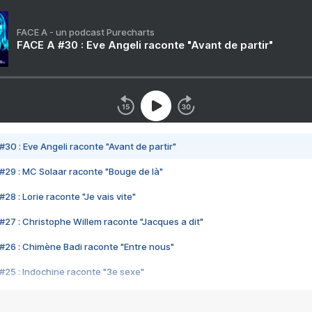
FACE A - un podcast Purecharts
FACE A #30 : Eve Angeli raconte "Avant de partir"
#30 : Eve Angeli raconte "Avant de partir"
#29 : MC Solaar raconte "Bouge de là"
28 : Lorie raconte "Je vais vite"
#27 : Christophe Willem raconte "Jacques a dit"
#26 : Chimène Badi raconte "Entre nous"
#25 : Indochine raconte "3e sexe"
#24 : Zaho raconte "C'est chelou"