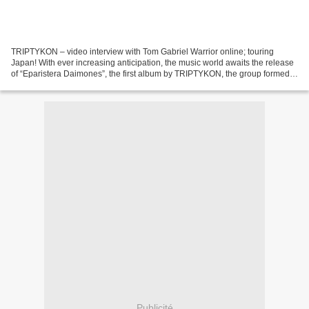
TRIPTYKON – video interview with Tom Gabriel Warrior online; touring
Japan! With ever increasing anticipation, the music world awaits the release
of “Eparistera Daimones”, the first album by TRIPTYKON, the group formed
by former Hellhammer/Celtic Frost...
Publicité