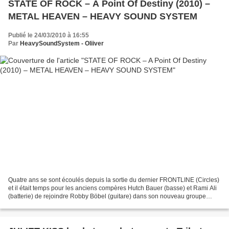
STATE OF ROCK – A Point Of Destiny (2010) –
METAL HEAVEN – HEAVY SOUND SYSTEM
Publié le 24/03/2010 à 16:55
Par
HeavySoundSystem - Oliiver
Quatre ans se sont écoulés depuis la sortie du dernier FRONTLINE (Circles)
et il était temps pour les anciens compères Hutch Bauer (basse) et Rami Ali
(batterie) de rejoindre Robby Böbel (guitare) dans son nouveau groupe
STATE OF ROCK. Très vite la question...