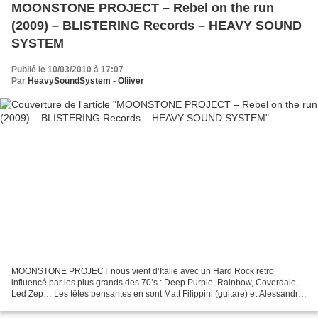
MOONSTONE PROJECT – Rebel on the run
(2009) – BLISTERING Records – HEAVY SOUND
SYSTEM
Publié le 10/03/2010 à 17:07
Par
HeavySoundSystem - Oliiver
MOONSTONE PROJECT nous vient d’Italie avec un Hard Rock retro
influencé par les plus grands des 70’s : Deep Purple, Rainbow, Coverdale,
Led Zep… Les têtes pensantes en sont Matt Filippini (guitare) et Alessandro
Del Vecchio (co-auteur et claviériste)...