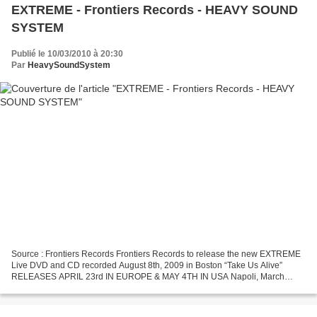
EXTREME - Frontiers Records - HEAVY SOUND
SYSTEM
Publié le 10/03/2010 à 20:30
Par
HeavySoundSystem
Source : Frontiers Records Frontiers Records to release the new EXTREME
Live DVD and CD recorded August 8th, 2009 in Boston “Take Us Alive”
RELEASES APRIL 23rd IN EUROPE & MAY 4TH IN USA Napoli, March
2010 – Reunited Massachusetts hard rockers EXTREME...