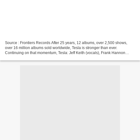
Source : Frontiers Records After 25 years, 12 albums, over 2,500 shows,
over 16 million albums sold worldwide, Tesla is stronger than ever.
Continuing on that momentum, Tesla: Jeff Keith (vocals), Frank Hannon
(guitars), Brian Wheat (bass), Troy Luccketta...