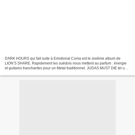
DARK HOURS qui fait suite à Emotional Coma est le sixième album de
LION’S SHARE. Rapidement les suédois nous mettent au parfum : énergie
et guitares tranchantes pour un Metal traditionnel. JUDAS MUST DIE tel un
Dio mordant claque à la figure et assome...