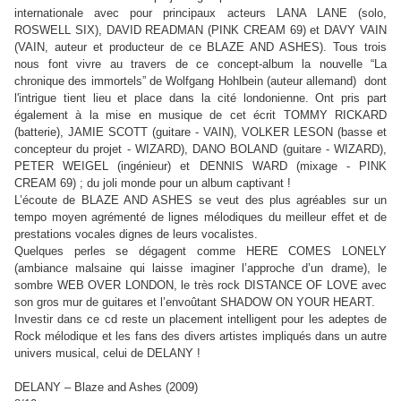
internationale avec pour principaux acteurs
LANA LANE (solo,
ROSWELL SIX), DAVID READMAN (PINK CREAM 69) et DAVY VAIN
(VAIN, auteur et producteur de ce BLAZE AND ASHES). Tous trois
nous font vivre au travers de ce concept-album la nouvelle “La
chronique des immortels” de Wolfgang Hohlbein (auteur allemand) dont
l'intrigue tient lieu et place dans la cité londonienne. Ont pris part
également à la mise en musique de cet écrit TOMMY RICKARD
(batterie), JAMIE SCOTT (guitare - VAIN), VOLKER LESON (basse et
concepteur du projet - WIZARD), DANO BOLAND (guitare - WIZARD),
PETER WEIGEL (ingénieur) et DENNIS WARD (mixage - PINK
CREAM 69) ; du joli monde pour un album captivant !
L’écoute de BLAZE AND ASHES se veut des plus agréables sur un
tempo moyen agrémenté de lignes mélodiques du meilleur effet et de
prestations vocales dignes de leurs vocalistes.
Quelques perles se dégagent comme HERE COMES LONELY
(ambiance malsaine qui laisse imaginer l’approche d’un drame), le
sombre WEB OVER LONDON, le très rock DISTANCE OF LOVE avec
son gros mur de guitares et l’envoûtant SHADOW ON YOUR HEART.
Investir dans ce cd reste un placement intelligent pour les adeptes de
Rock mélodique et les fans des divers artistes impliqués dans un autre
univers musical, celui de DELANY !
DELANY – Blaze and Ashes (2009)