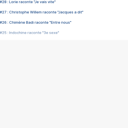
28 : Lorie raconte "Je vais vite"
#27 : Christophe Willem raconte "Jacques a dit"
#26 : Chimène Badi raconte "Entre nous"
#25 : Indochine raconte "3e sexe"
#24 : Zaho raconte "C'est chelou"
#23 : Patrick Bruel raconte "Au café des délices"
#22 : Kyo raconte "Le chemin"
#21 : Nolwenn Leroy raconte "Cassé"
#20 : Patrick Hernandez raconte "Born to be alive"
#19 : Lorie raconte "Près de moi"
#18 : Michael Jones raconte "A nos actes manqués" (avec Jean-Jacque
#17 : Khaled raconte "Aïcha"
#16 : Corneille raconte "Parce qu'on vient de loin"