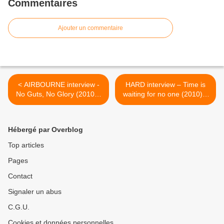
Commentaires
Ajouter un commentaire
< AIRBOURNE interview -
HARD interview – Time is
No Guts, No Glory (2010) -
waiting for no one (2010) –
Roadrunner Records -
Escape Music – HEAVY
HEAVY SOUND SYSTEM
SOUND SYSTEM >
Hébergé par Overblog
Top articles
Pages
Contact
Signaler un abus
C.G.U.
Cookies et données personnelles