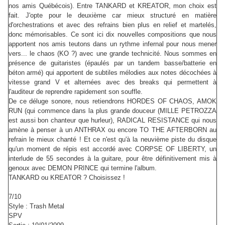
nos amis Québécois). Entre TANKARD et KREATOR, mon choix est
fait. J'opte pour le deuxième car mieux structuré en matière
d'orchestrations et avec des refrains bien plus en relief et martelés,
donc mémorisables. Ce sont ici dix nouvelles compositions que nous
apportent nos amis teutons dans un rythme infernal pour nous mener
vers... le chaos (KO ?) avec une grande technicité. Nous sommes en
présence de guitaristes (épaulés par un tandem basse/batterie en
béton armé) qui apportent de subtiles mélodies aux notes décochées à
vitesse grand V et alternées avec des breaks qui permettent à
l'auditeur de reprendre rapidement son souffle.
De ce déluge sonore, nous retiendrons HORDES OF CHAOS, AMOK
RUN (qui commence dans la plus grande douceur (MILLE PETROZZA
est aussi bon chanteur que hurleur), RADICAL RESISTANCE qui nous
amène à penser à un ANTHRAX ou encore TO THE AFTERBORN au
refrain le mieux chanté ! Et ce n'est qu'à la neuvième piste du disque
qu'un moment de répis est accordé avec CORPSE OF LIBERTY, un
interlude de 55 secondes à la guitare, pour être définitivement mis à
genoux avec DEMON PRINCE qui termine l'album.
TANKARD ou KREATOR ? Choisissez !
7/10
Style : Trash Metal
SPV