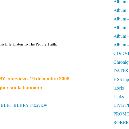
Album -
Album 
Album
Album 
Album 
his Life, Listen To The People, Faith.
Album 
CD/DV
Chroniq
DATES
HSS mp3
interview - 19 décembre 2008
labels
quer sur la bannière :
Links
LIVE 
PROMO
ROBERT