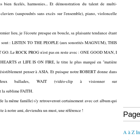
s bien ficelés, harmonies... Et démonstration du talent de multi-
), claviers (saupoudrés sans excès sur l'ensemble), piano, violoncelle
mier lieu, je l'écoute presque en boucle, sa plaisante tendance étant
que sont : LISTEN TO THE PEOPLE (aux sonorités MAGNUM), THIS
 GO. Le ROCK PROG n'est pas en reste avec : ONE GOOD MAN, I
S et LIFE IS ON FIRE, le titre le plus marqué en "matière
irrésistiblement penser à ASIA. Et puisque notre ROBERT donne dans
eux ballades, WAIT (vidéo-clip à visionner sur
et la sublime FAITH.
de la même famille) s'y retrouveront certainement avec cet album qui
ite à notre ami, deviendra un must, une référence !
Page
A à Z In