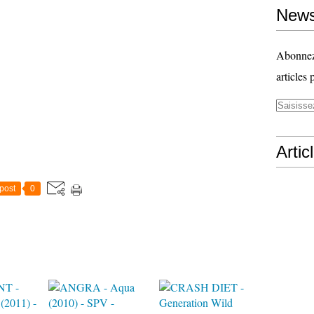
News
Abonnez-
articles 
Artic
post
0