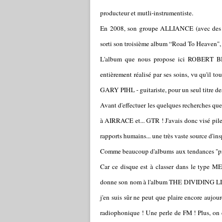
producteur et mutli-instrumentiste.
En 2008, son groupe ALLIANCE (avec
sorti son troisième album “Road To Heaven", b
L'album que nous propose ici ROBERT B
entièrement réalisé par ses soins, vu qu'il 
GARY PIHL - guitariste, pour un seul titre d
Avant d'effectuer les quelques recherches q
à AIRRACE et... GTR ! J'avais donc visé pile
rapports humains... une très vaste source d'insp
Comme beaucoup d'albums aux tendances "prog",
Car ce disque est à classer dans le type M
donne son nom à l'album THE DIVIDING LINE :
j'en suis sûr ne peut que plaire encore aujour
radiophonique ! Une perle de FM ! Plus, on éc