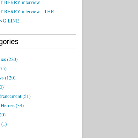
 BERRY interview
 BERRY interview - THE
NG LINE
gories
ues
(220)
75)
ws
(120)
0)
érencement
(51)
 Heroes
(39)
20)
(1)