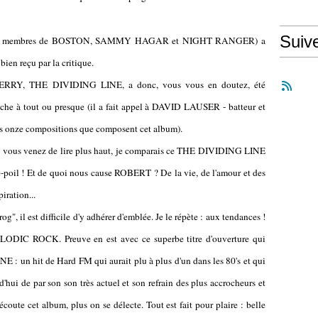
Suiv
 des membres de BOSTON, SAMMY HAGAR et NIGHT RANGER) a
ien reçu par la critique.
ERRY, THE DIVIDING LINE, a donc, vous vous en doutez, été
touche à tout ou presque (il a fait appel à DAVID LAUSER - batteur et
es onze compositions que composent cet album).
ue vous venez de lire plus haut, je comparais ce THE DIVIDING LINE
-poil ! Et de quoi nous cause ROBERT ? De la vie, de l'amour et des
iration...
 il est difficile d'y adhérer d'emblée. Je le répète : aux tendances !
ELODIC ROCK. Preuve en est avec ce superbe titre d'ouverture qui
 un hit de Hard FM qui aurait plu à plus d'un dans les 80's et qui
d'hui de par son son très actuel et son refrain des plus accrocheurs et
oute cet album, plus on se délecte. Tout est fait pour plaire : belle