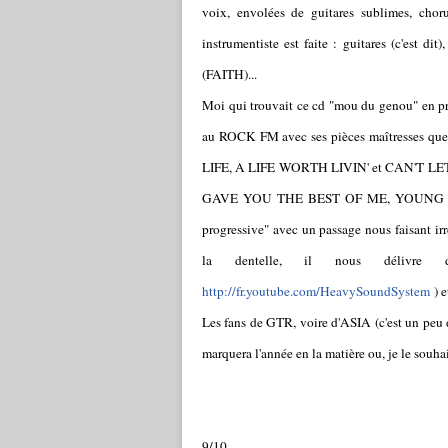
voix, envolées de guitares sublimes, choru
instrumentiste est faite : guitares (c'est dit
(FAITH)...
Moi qui trouvait ce cd "mou du genou" en pre
au ROCK FM avec ses pièces maîtresses 
LIFE, A LIFE WORTH LIVIN' et CAN'T LET
GAVE YOU THE BEST OF ME, YOUNG HEART
progressive" avec un passage nous faisant 
la dentelle, il nous délivre d
http://fr.youtube.com/HeavySoundSystem
) 
Les fans de GTR, voire d'ASIA (c'est un peu 
marquera l'année en la matière ou, je le souha
9/10