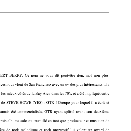
RT BERRY. Ce nom ne vous dit peut-être rien, moi non plus.
es nous vient de San Francisco avec un cv des plus intéressants. Il a
s mieux côtés de la Bay Area dans les 70's, et a été impliqué, entre
jet de STEVE HOWE (YES) : GTR ! Groupe pour lequel il a écrit et
nt jamais été commercialisés, GTR ayant splitté avant son deuxième
 trois albums solo ou travaillé en tant que producteur et musicien de
tière de rock mélodique et rock progressif lui valent un award de