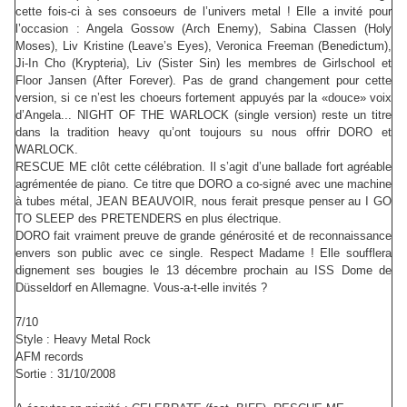
cette fois-ci à ses consoeurs de l’univers metal ! Elle a invité pour
l’occasion : Angela Gossow (Arch Enemy), Sabina Classen (Holy
Moses), Liv Kristine (Leave’s Eyes), Veronica Freeman (Benedictum),
Ji-In Cho (Krypteria), Liv (Sister Sin) les membres de Girlschool et
Floor Jansen (After Forever). Pas de grand changement pour cette
version, si ce n’est les choeurs fortement appuyés par la «douce» voix
d’Angela... NIGHT OF THE WARLOCK (single version) reste un titre
dans la tradition heavy qu’ont toujours su nous offrir DORO et
WARLOCK.
RESCUE ME clôt cette célébration. Il s’agit d’une ballade fort agréable
agrémentée de piano. Ce titre que DORO a co-signé avec une machine
à tubes métal, JEAN BEAUVOIR, nous ferait presque penser au I GO
TO SLEEP des PRETENDERS en plus électrique.
DORO fait vraiment preuve de grande générosité et de reconnaissance
envers son public avec ce single. Respect Madame ! Elle soufflera
dignement ses bougies le 13 décembre prochain au ISS Dome de
Düsseldorf en Allemagne. Vous-a-t-elle invités ?
7/10
Style : Heavy Metal Rock
AFM records
Sortie : 31/10/2008