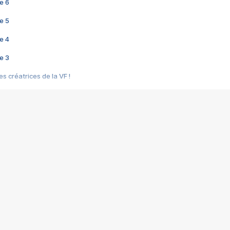
e 6
e 5
e 4
e 3
s créatrices de la VF !
e 2
e 1
e Mektoub My Love arrive enfin ! Rencontre avec Shaïn Boumedine et Sal
i : après Toni en famille
elle réalise le bouleversant Dites lui que je l'aime
ais ! Rencontre autour de Vie privée de Rebecca Zlotowski
 de Marguerite, Grave... Rencontre avec Ella Rumpf
 Les Rêveurs, un film intime sur la santé mentale