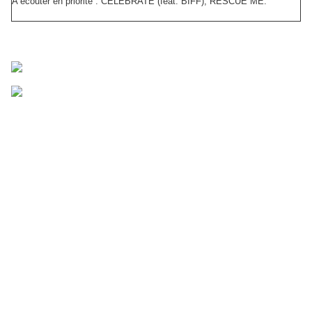
A écouter en priorité : CELEBRATE (feat. BIFF), RESCUE ME.