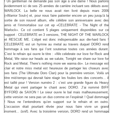
! Un gentleman ne demande pas son âge à une dame ! Nous parlons
évidemment ici de ses 25 années de carrière incluant ses débuts avec
WARLOCK. La belle ne nous avait rien livré depuis mars 2006
(«Warrior Soul») et, pour nous faire patienter encore un peu jusqu’à la
sortie de son nouvel album, elle célèbre son anniversaire avec des
amis et l’immortalise sur cet ep «CELEBRATE - The Night of the
Warlock». Ce cd contient 5 plages uniquement disponibles sur ce
support : CELEBRATE en 3 versions, THE NIGHT OF THE WARLOCK
et RESCUE ME. L’objet est donc indispensable aux die-hard fans !
CELEBRATE est un hymne au metal au travers duquel DORO rend
hommage à ses fans qui l’ont soutenue toutes ces années durant.
C’est le refrain qui ouvre le titre : «We celebrate our love for Rock and
Metal, We raise our heads as we salute, Tonight we share our love for
Rock and Metal, There’s nothing more we wanna do». Le message est
clair et notre miss metal est heureuse de partager les choeurs avec
ses fans (The Ultimate Doro Clan) pour la première version. Voilà un
titre mid-tempo qui devrait faire réagir les foules lors des concerts... il
est taillé pour ! Version numéro 2 : c’est une grande figure du Heavy
Metal qui vient partager le chant avec DORO. J’ai nommé BIFF
BYFORD de SAXON ! Le sieur ouvre le bal mais malheureusement,
cette version ne sera pas un duo comme on l’espérait ! Quel dommage
! Nous ne l’entendrons qu’en support sur le refrain et en outro.
L’occasion était pourtant rêvée pour nous faire vivre un grand
moment... (snif). Avec la troisième version, DORO rend un hommage