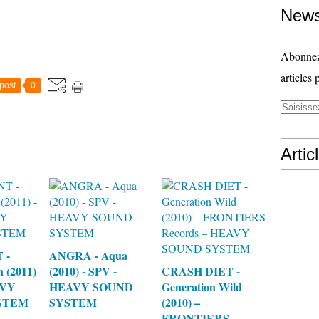
News
Abonnez-
articles 
post
0
Artic
 -
ANGRA - Aqua
 (2011)
(2010) - SPV -
CRASH DIET -
AVY
HEAVY SOUND
Generation Wild
STEM
SYSTEM
(2010) –
FRONTIERS