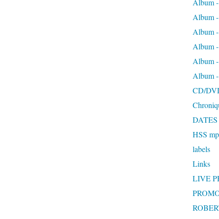
Album -
Album 
Album
Album 
Album 
Album 
CD/DV
Chroniq
DATES
HSS mp3
labels
Links
LIVE 
PROMO
ROBERT