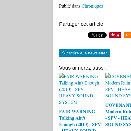
Publié dans
Chroniques
Partager cet article
Re
S'inscrire à la newsletter
Vous aimerez aussi :
COVENANT
FAIR WARNING -
Modern Ruin
Talking Ain't
- SPV - HE
Enough (2010) - SPV
SOUND SY
- HEAVY SOUND