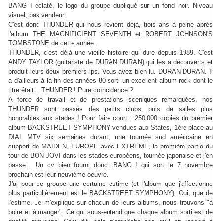
BANG ! éclaté, le logo du groupe dupliqué sur un fond noir. Niveau
visuel, pas vendeur.
C'est donc THUNDER qui nous revient déjà, trois ans à peine après
l'album THE MAGNIFICIENT SEVENTH et ROBERT JOHNSON'S
TOMBSTONE de cette année.
THUNDER, c'est déjà une vieille histoire qui dure depuis 1989. C'est
ANDY TAYLOR (guitariste de DURAN DURAN) qui les a découverts et
produit leurs deux premiers lps. Vous avez bien lu, DURAN DURAN. Il
a d'ailleurs à la fin des années 80 sorti un excellent album rock dont le
titre était... THUNDER ! Pure coïncidence ?
A force de travail et de prestations scéniques remarquées, nos
THUNDER sont passés des petits clubs, puis de salles plus
honorables aux stades ! Pour faire court : 250.000 copies du premier
album BACKSTREET SYMPHONY vendues aux States, 1ère place au
DIAL MTV six semaines durant, une tournée sud américaine en
support de MAIDEN, EUROPE avec EXTREME, la première partie du
tour de BON JOVI dans les stades européens, tournée japonaise et j'en
passe... Un cv bien fourni donc. BANG ! qui sort le 7 novembre
prochain est leur neuvième oeuvre.
J'ai pour ce groupe une certaine estime (et l'album que j'affectionne
plus particulièrement est le BACKSTREET SYMPHONY). Oui, que de
l'estime. Je m'explique sur chacun de leurs albums, nous trouvons "à
boire et à manger". Ce qui sous-entend que chaque album sorti est de