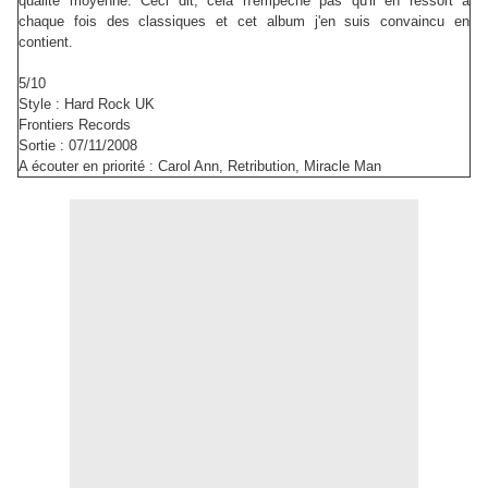
qualité moyenne. Ceci dit, cela n'empêche pas qu'il en ressort à
chaque fois des classiques et cet album j'en suis convaincu en
contient.
5/10
Style : Hard Rock UK
Frontiers Records
Sortie : 07/11/2008
A écouter en priorité : Carol Ann, Retribution, Miracle Man