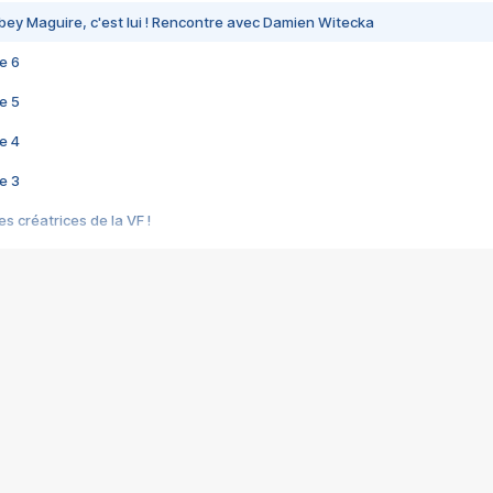
bey Maguire, c'est lui ! Rencontre avec Damien Witecka
e 6
e 5
e 4
e 3
s créatrices de la VF !
e 2
e 1
e Mektoub My Love arrive enfin ! Rencontre avec Shaïn Boumedine et Sal
i : après Toni en famille
elle réalise le bouleversant Dites lui que je l'aime
ais ! Rencontre autour de Vie privée de Rebecca Zlotowski