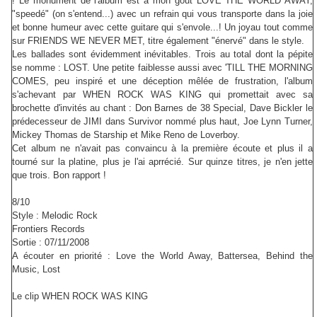
! Le monument de l'album est à mon goût LOVE THE WORLD AWAY,
"speedé" (on s'entend...) avec un refrain qui vous transporte dans la joie
et bonne humeur avec cette guitare qui s'envole...! Un joyau tout comme
sur FRIENDS WE NEVER MET, titre également "énervé" dans le style.
Les ballades sont évidemment inévitables. Trois au total dont la pépite
se nomme : LOST. Une petite faiblesse aussi avec 'TILL THE MORNING
COMES, peu inspiré et une déception mêlée de frustration, l'album
s'achevant par WHEN ROCK WAS KING qui promettait avec sa
brochette d'invités au chant : Don Barnes de 38 Special, Dave Bickler le
prédecesseur de JIMI dans Survivor nommé plus haut, Joe Lynn Turner,
Mickey Thomas de Starship et Mike Reno de Loverboy.
Cet album ne n'avait pas convaincu à la première écoute et plus il a
tourné sur la platine, plus je l'ai aprrécié. Sur quinze titres, je n'en jette
que trois. Bon rapport !
8/10
Style : Melodic Rock
Frontiers Records
Sortie : 07/11/2008
A écouter en priorité : Love the World Away, Battersea, Behind the
Music, Lost
Le clip WHEN ROCK WAS KING