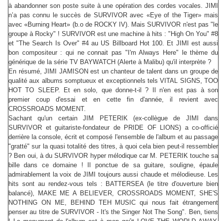
à abandonner son poste suite à une opération des cordes vocales. JIMI
n’a pas connu le succès de SURVIVOR avec «Eye of the Tiger» mais
avec «Burning Heart» (b.o de ROCKY IV). Mais SURVIVOR n'est pas "le
groupe à Rocky" ! SURVIVOR est une machine à hits : "High On You" #8
et "The Search Is Over" #4 au US Billboard Hot 100. Et JIMI est aussi
bon compositeur : qui ne connait pas "I'm Always Here" le thème du
générique de la série TV BAYWATCH (Alerte à Malibu) qu'il interprète ?
En résumé, JIMI JAMISON est un chanteur de talent dans un groupe de
qualité aux albums somptueux et exceptionnels tels VITAL SIGNS, TOO
HOT TO SLEEP. Et en solo, que donne-t-il ? Il n'en est pas à son
premier coup d'essai et en cette fin d'année, il revient avec
CROSSROADS MOMENT.
Sachant qu'un certain JIM PETERIK (ex-collègue de JIMI dans
SURVIVOR et guitariste-fondateur de PRIDE OF LIONS) a co-officié
derrière la console, écrit et composé l'ensemble de l'album et au passage
"gratté" sur la quasi totalité des titres, à quoi cela bien peut-il ressembler
? Ben oui, à du SURVIVOR hyper mélodique car M. PETERIK touche sa
bille dans ce domaine ! Il ponctue de sa guitare, souligne, épaule
admirablement la voix de JIMI toujours aussi chaude et mélodieuse. Les
hits sont au rendez-vous tels : BATTERSEA (le titre d'ouverture bien
balancé), MAKE ME A BELIEVER, CROSSROADS MOMENT, SHE'S
NOTHING ON ME, BEHIND TEH MUSIC qui nous fait étrangement
penser au titre de SURVIVOR - It's the Singer Not The Song". Ben, tiens