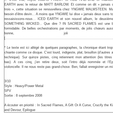
EARTH avec le retour de MATT BARLOW. Et comme on dit « jamais 
trois », cette situation se renouvellera chez YNGWIE MALMSTEEN. Ma
besoin d’être devin… A moins que YNGWIE lui dise « jamais deux sans toi
ressaisissons-nous… ICED EARTH et son nouvel album, le deuxième
SOMETHING WICKED... Que dire ? IN SACRED FLAMES est une bel
formidable. De belles orchestrations par moments, de jolis chœurs aussi
bonne, joli coeu
[..........................................................................................................
* Le texte est ici allégé de quelques paragraphes, la chronique étant trop
chiante comme ce disque. C’est lourd, indigeste, plat, brouillon (d’autres a
technique). Sur quinze pistes, cinq retiennent mon attention (les titres
bas). A ces cinq, j’en retire deux, soit l’intro déjà nommée et l’E
violoncelle. Il ne nous reste pas grand-chose. Ben, fallait enregistrer un mi
3/10
Style : Heavy/Power Metal
SPV
Sortie : 8 septembre 2008
A écouter en priorité : In Sacred Flames, A Gift Or A Curse, Crucify the K
and Devour, Epilogue