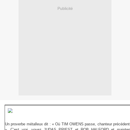
Publicité
Un proverbe métalleux dit : « Où TIM OWENS passe, chanteur précédent
». C’est vrai, voyez JUDAS PRIEST et ROB HALFORD et mainten