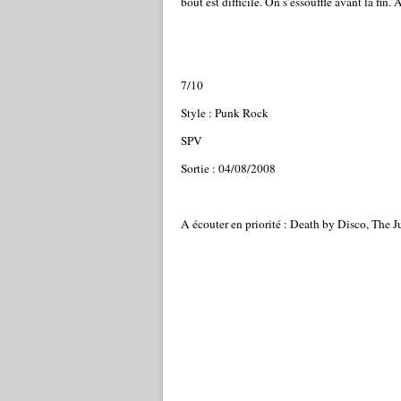
bout est difficile. On s’essouffle avant la fin.
7/10
Style : Punk Rock
SPV
Sortie : 04/08/2008
A écouter en priorité : Death by Disco, The 