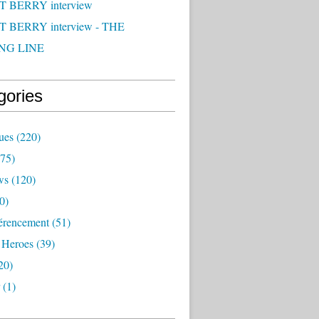
 BERRY interview
 BERRY interview - THE
NG LINE
gories
ues
(220)
75)
ws
(120)
0)
érencement
(51)
 Heroes
(39)
20)
(1)