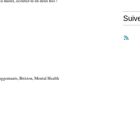
 Au mieux, écoutez-le en deux fois !
Suiv
Juggernauts, Brixton, Mental Health