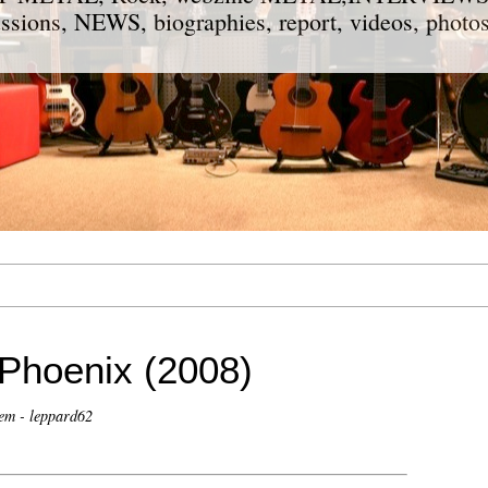
ions, NEWS, biographies, report, videos, photos
hoenix (2008)
em - leppard62