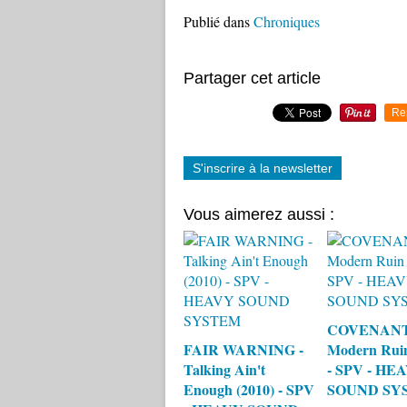
Publié dans
Chroniques
Partager cet article
Re
S'inscrire à la newsletter
Vous aimerez aussi :
COVENANT
FAIR WARNING -
Modern Ruin
Talking Ain't
- SPV - HE
Enough (2010) - SPV
SOUND SY