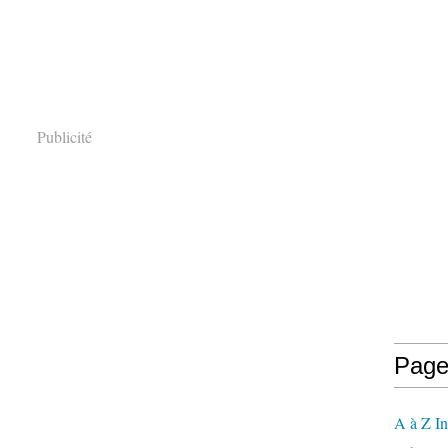
Publicité
Page
A à Z In