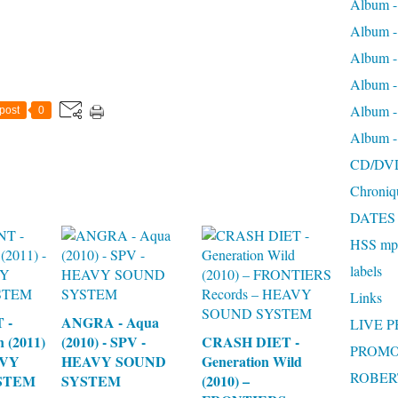
Album -
Album 
Album
Album 
Album 
post
0
Album 
CD/DV
Chroniq
DATES
HSS mp3
labels
Links
 -
ANGRA - Aqua
LIVE 
 (2011)
(2010) - SPV -
CRASH DIET -
PROMO
AVY
HEAVY SOUND
Generation Wild
ROBERT
STEM
SYSTEM
(2010) –