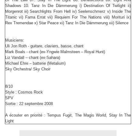
Shadows 10. Tanz In Die Dämmerung i) Destination Of Twilight ii)
Morgenrot iii) Searchlights From Hell iv) Seelenschmerz v) Inside The
Titanic vi) Fama Errat vii) Requiem For The Nations viii) Morituri ix)
Rex Tremendae x) Star Peace xi) Tanz In Die Dämmerung xii) Silence
Musiciens:
Uli Jon Roth - guitare, claviers, basse, chant
Mark Boals - chant (ex-Yngwie Malmsteen – Royal Hunt)
Liz Vandall – chant (ex-Sahara)
Michael Ehre – batterie (Metalium)
Sky Orchestra/ Sky Choir
8/10
Style : Cosmos Rock
SPV
Sortie : 22 septembre 2008
A écouter en priorité : Tempus Fugit, The Magis World, Stay In The
Light