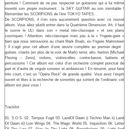
peinture ! Comment de ne pas respecter un guitariste qui a lui même
inventé son propre instrument : la SKY GUITAR au son inimitable !
Remember les SCORPIONS de l’ère TOKYO TAPES…
De SCORPIONS, il n’en sera aucunement question avec ce nouvel
album. Vous allez plutôt entrer dans la Quatrième Dimension. Ah, il faut
le suivre le ULI dans son « metal néo-classique » et ses plans
cosmiques ! Attention, néo-classique mais pas à la « Yngwie-gwie »
bien que nous retrouvions au chant Mark Boals, ex-Yngwie Malmsteen
! Il s’agit pour cet album d’une œuvre complète au premier degré :
guitare, chants (en plus de la voix de Mark) tenor, alto, bariton (Michael
Flexing – Zeno), violons, violoncelles, contre-basse, batterie et
percussions ! Cet album est celui d’un orchestre complet ponctué de
part et d’autre de virgule sonores et ambiances ! En résumé, pour faire
très court, c’est un "Opéra Rock" de grande qualité. Vous avez l’esprit
ouvert et êtes à la recherche de sonorités qui sortent de l’ordinaire, cet
album est pour vous !
Tracklist :
01. S.O.S. 02. Tempus Fugit 03. LandOf Dawn i) Techno Man ii) Land
Of Dawn iii) Lion Wings 04. The Magic World 05. Inquisition 06. Letter
Of The Law 07. Stay In The Light 08. Benedictions 09. Light And