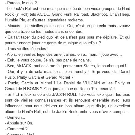
· Pardon, le quoi ?
· Le Jack'n Roll est une musique inspirée de bon vieux groupes de Hard
Rock ('n Roll) tels AC/DC, Grand Funk Railroad, Blackfoot, Uriah Heep,
Humble Pie, et d'autres légendaires rockeros.
· Mouais... de vieilles gloires quoi. Oui, c'est un peu cela mais avouez
que cela traverse les modes sans encombre.
· Ca fait taper du pied quoi et cela n'est pas pour me déplaire. Et qui
pourrait encore jouer ce genre de musique aujourd'hui ?
· Trois vieilles légendes !
· Alors, en vieilles légendes américaines, on a... nan, il joue avec...
· Euh, je vous coupe. Je n'ai pas parlé de ricains.
· Ben, MrJACK, moi cela me fait penser aux States, le bourbon quoi !
· Oui, il y a de cela mais c'est bien frenchy ! Si je vous dis Daniel
Puzio, Philty Garcia et Gérard Michel ?
· Puzio, Garcia et Michel ! Le Daniel de VULCAIN et les Philty et
Gérard de H-BOMB ? Z'ont jamais joué du Rock'n'Roll ceux-là !
· Si ! Et mieux encore du JACK'N ROLL ! Je vous explique : les trois
sont de vieilles connaissances et ils renouent ensemble avec leurs
influences pour nous délivrer un bon album, que dis-je, un excellent
album de Hard'n Roll, euh de Jack'n Rock, enfin vous m'avez compris...
· Ben euh...
· Appuie sur On.
· Comment ?
· Appuie sur On !