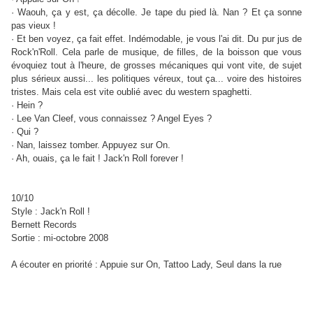
· Waouh, ça y est, ça décolle. Je tape du pied là. Nan ? Et ça sonne
pas vieux !
· Et ben voyez, ça fait effet. Indémodable, je vous l'ai dit. Du pur jus de
Rock'n'Roll. Cela parle de musique, de filles, de la boisson que vous
évoquiez tout à l'heure, de grosses mécaniques qui vont vite, de sujet
plus sérieux aussi... les politiques véreux, tout ça... voire des histoires
tristes. Mais cela est vite oublié avec du western spaghetti.
· Hein ?
· Lee Van Cleef, vous connaissez ? Angel Eyes ?
· Qui ?
· Nan, laissez tomber. Appuyez sur On.
· Ah, ouais, ça le fait ! Jack'n Roll forever !
10/10
Style : Jack'n Roll !
Bernett Records
Sortie : mi-octobre 2008
A écouter en priorité : Appuie sur On, Tattoo Lady, Seul dans la rue