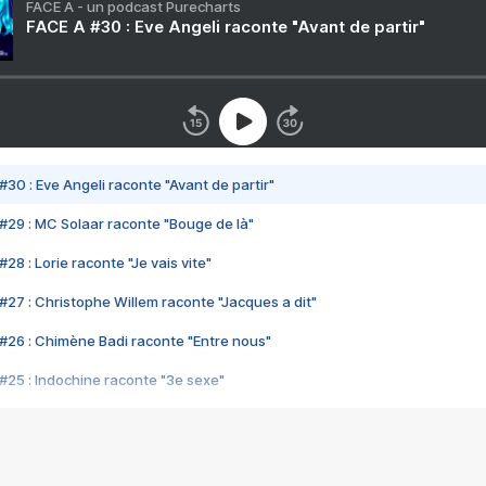
FACE A - un podcast Purecharts
FACE A #30 : Eve Angeli raconte "Avant de partir"
#30 : Eve Angeli raconte "Avant de partir"
#29 : MC Solaar raconte "Bouge de là"
28 : Lorie raconte "Je vais vite"
#27 : Christophe Willem raconte "Jacques a dit"
#26 : Chimène Badi raconte "Entre nous"
#25 : Indochine raconte "3e sexe"
#24 : Zaho raconte "C'est chelou"
#23 : Patrick Bruel raconte "Au café des délices"