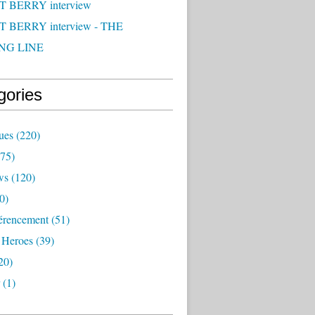
 BERRY interview
 BERRY interview - THE
NG LINE
gories
ues
(220)
75)
ws
(120)
0)
érencement
(51)
 Heroes
(39)
20)
(1)