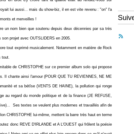
 lui aussi... mais du show-biz, il en est vite revenu : "on" l'a
Suiv
s monts et merveilles !
ire un nom bien que soutenu depuis deux décennies par sa très
dans son projet avec OUTSLIDERS en 2005.
core tout exprimé musicalement. Notamment en matière de Rock
s tout.
inimitable de CHRISTOPHE sur ce premier album solo qui propose
tes. Il chante ainsi l'amour (POUR QUE TU REVIENNES, NE ME
manité et sa bétîse (VENTS DE HAINE), la pollution qui ronge
rge au regard du monde politique et de la finance (JE REFUSE,
 live)... Ses textes se veulent plus modernes et travaillés afin de
selon CHRISTOPHE lui-même, mettent la barre très haut en terme
 Ecoutez donc REVE D'IRLANDE et A L'OUEST qui frôlent la poésie
rise ! Notre ami va en effet plus loin encore dans ce qu'il n'avait