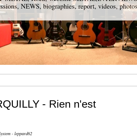
ions, NEWS, biographies, report, videos, photos
QUILLY - Rien n'est
ystem - leppard62