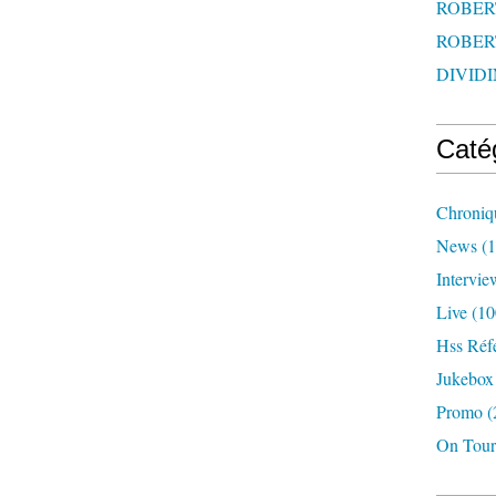
ROBERT
ROBERT
DIVIDI
Caté
Chroniq
News
(1
Intervie
Live
(10
Hss Réf
Jukebox
Promo
(
On Tour