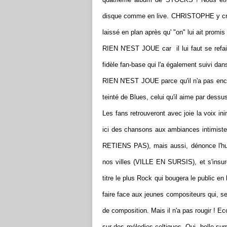
disque comme en live. CHRISTOPHE y croyait
laissé en plan après qu' "on" lui ait promi
RIEN N'EST JOUE car il lui faut se refa
fidèle fan-base qui l'a également suivi 
RIEN N'EST JOUE parce qu'il n'a pas en
teinté de Blues, celui qu'il aime par dessu
Les fans retrouveront avec joie la voix 
ici des chansons aux ambiances intimis
RETIENS PAS), mais aussi, dénonce l'hu
nos villes (VILLE EN SURSIS), et s'insu
titre le plus Rock qui bougera le public en
faire face aux jeunes compositeurs qui, 
de composition. Mais il n'a pas rougir !
sur des mélodies celtiques. Oui, belle surp