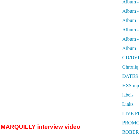
Album -
Album 
Album
Album 
Album 
Album 
CD/DV
Chroniq
DATES
HSS mp3
labels
Links
LIVE 
PROMO
ARQUILLY interview video
ROBERT