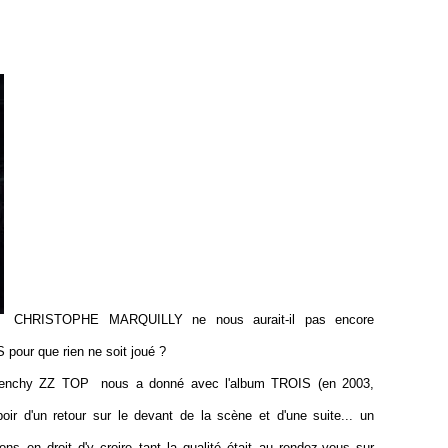
CHRISTOPHE MARQUILLY ne nous aurait-il pas encore
 pour que rien ne soit joué ?
u frenchy ZZ TOP nous a donné avec l'album TROIS (en 2003,
poir d'un retour sur le devant de la scène et d'une suite... un
 en droit d'y croire tant la qualité était au rendez-vous sur