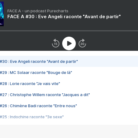
FACE A - un podcast Purecharts
FACE A #30 : Eve Angeli raconte "Avant de partir"
#30 : Eve Angeli raconte "Avant de partir"
#29 : MC Solaar raconte "Bouge de là"
28 : Lorie raconte "Je vais vite"
#27 : Christophe Willem raconte "Jacques a dit"
#26 : Chimène Badi raconte "Entre nous"
#25 : Indochine raconte "3e sexe"
#24 : Zaho raconte "C'est chelou"