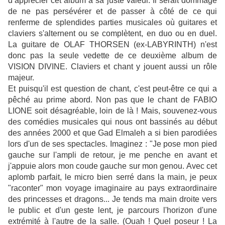
d’apprécier cet album à sa juste valeur. Il serait dommage
de ne pas persévérer et de passer à côté de ce qui
renferme de splendides parties musicales où guitares et
claviers s'alternent ou se complètent, en duo ou en duel.
La guitare de OLAF THORSEN (ex-LABYRINTH) n'est
donc pas la seule vedette de ce deuxième album de
VISION DIVINE. Claviers et chant y jouent aussi un rôle
majeur.
Et puisqu'il est question de chant, c'est peut-être ce qui a
pêché au prime abord. Non pas que le chant de FABIO
LIONE soit désagréable, loin de là ! Mais, souvenez-vous
des comédies musicales qui nous ont bassinés au début
des années 2000 et que Gad Elmaleh a si bien parodiées
lors d'un de ses spectacles. Imaginez : "Je pose mon pied
gauche sur l'ampli de retour, je me penche en avant et
j'appuie alors mon coude gauche sur mon genou. Avec cet
aplomb parfait, le micro bien serré dans la main, je peux
"raconter" mon voyage imaginaire au pays extraordinaire
des princesses et dragons... Je tends ma main droite vers
le public et d'un geste lent, je parcours l'horizon d'une
extrémité à l'autre de la salle. (Ouah ! Quel poseur ! La