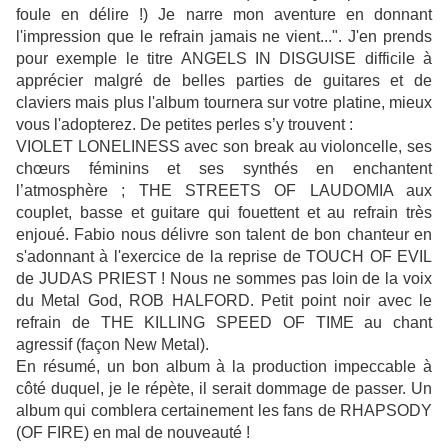
foule en délire !) Je narre mon aventure en donnant
l'impression que le refrain jamais ne vient...". J'en prends
pour exemple le titre ANGELS IN DISGUISE difficile à
apprécier malgré de belles parties de guitares et de
claviers mais plus l'album tournera sur votre platine, mieux
vous l'adopterez. De petites perles s’y trouvent :
VIOLET LONELINESS avec son break au violoncelle, ses
chœurs féminins et ses synthés en enchantent
l’atmosphère ; THE STREETS OF LAUDOMIA aux
couplet, basse et guitare qui fouettent et au refrain très
enjoué. Fabio nous délivre son talent de bon chanteur en
s'adonnant à l'exercice de la reprise de TOUCH OF EVIL
de JUDAS PRIEST ! Nous ne sommes pas loin de la voix
du Metal God, ROB HALFORD. Petit point noir avec le
refrain de THE KILLING SPEED OF TIME au chant
agressif (façon New Metal).
En résumé, un bon album à la production impeccable à
côté duquel, je le répète, il serait dommage de passer. Un
album qui comblera certainement les fans de RHAPSODY
(OF FIRE) en mal de nouveauté !