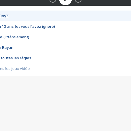
 DayZ
 a 13 ans (et vous l'avez ignoré)
e (littéralement)
im Rayan
 toutes les règles
s les jeux vidéo
us choquant de Rockstar ? - Le scandale BULLY
e plus moche de Steam
du RÊVE tourne au CAUCHEMAR
pendant 8 heures
it… à tort