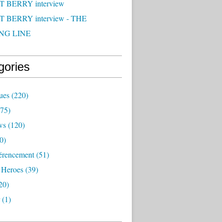
 BERRY interview
 BERRY interview - THE
NG LINE
gories
ues
(220)
75)
ws
(120)
0)
érencement
(51)
 Heroes
(39)
20)
(1)