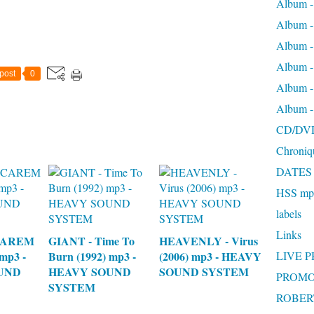
Album -
Album 
Album
Album 
post
0
Album 
Album 
CD/DV
Chroniq
DATES
HSS mp3
labels
Links
CAREM
GIANT - Time To
HEAVENLY - Virus
mp3 -
Burn (1992) mp3 -
(2006) mp3 - HEAVY
LIVE 
UND
HEAVY SOUND
SOUND SYSTEM
PROMO
SYSTEM
ROBERT