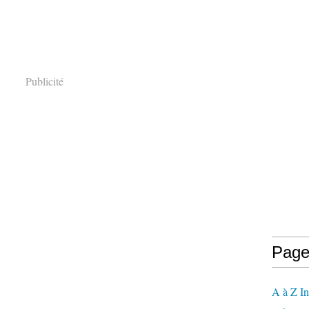
Publicité
Page
A à Z In