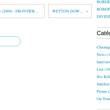
ROBERT
ROBERT
THE TROPHY - The Gift Of Life (2009) - FRONTIERS Records - mp3 - HEAVY SOUND SYSTEM
WETTON DOWNES - promo 2009
DIVIDI
Caté
Chroniq
News
(1
Intervie
Live
(10
Hss Réf
Jukebox
Promo
(
On Tour