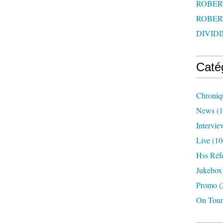
ROBERT
ROBERT
DIVIDI
Caté
Chroniq
News
(1
Intervie
Live
(10
Hss Réf
Jukebox
Promo
(
On Tour