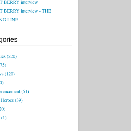
 BERRY interview
 BERRY interview - THE
NG LINE
gories
ues
(220)
75)
ws
(120)
0)
érencement
(51)
 Heroes
(39)
20)
(1)