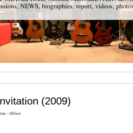
ions, NEWS, biographies, report, videos, photos
nvitation (2009)
em - Oliiver