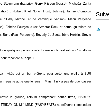
e Steinmann (batterie), Gerry Plisson (basse), Michaëal Zurita
itation) : Norbert Krief Nono (Trust, Johnny), Jaimie Crompton
Suiv
ste d’Eddy Mitchell et de Véronique Sanson), Manu Vergeade
ne), Fabrice Fourgeaud (ex-Attentat Rock et actuel guitariste de
), Bako (Paul Personne), Beverly Jo Scott, Irène Herblin, Stevie
t de quelques pistes a vite tourné en la réalisation d'un album
pour répondre à l'appel !
ux invités est un bon prétexte pour porter une oreille à SUR
n registre autre que le leurs... Mais, il n'y a pas de quoi casser
mettre le groupe, l'album comprenant douze titres, HARLEY
 et FRIDAY ON MY MIND (EASYBEATS) ne relèveront cependant