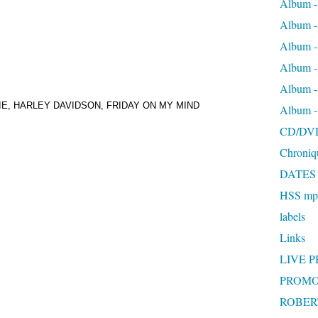
Album -
Album 
Album
Album 
Album 
OOGIE, HARLEY DAVIDSON, FRIDAY ON MY MIND
Album 
CD/DV
Chroniq
DATES
HSS mp3
labels
Links
LIVE 
PROMO
ROBERT