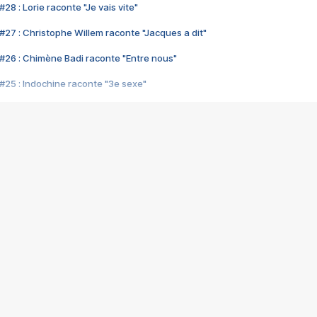
28 : Lorie raconte "Je vais vite"
#27 : Christophe Willem raconte "Jacques a dit"
#26 : Chimène Badi raconte "Entre nous"
#25 : Indochine raconte "3e sexe"
#24 : Zaho raconte "C'est chelou"
#23 : Patrick Bruel raconte "Au café des délices"
#22 : Kyo raconte "Le chemin"
#21 : Nolwenn Leroy raconte "Cassé"
#20 : Patrick Hernandez raconte "Born to be alive"
#19 : Lorie raconte "Près de moi"
#18 : Michael Jones raconte "A nos actes manqués" (avec Jean-Jacque
#17 : Khaled raconte "Aïcha"
#16 : Corneille raconte "Parce qu'on vient de loin"