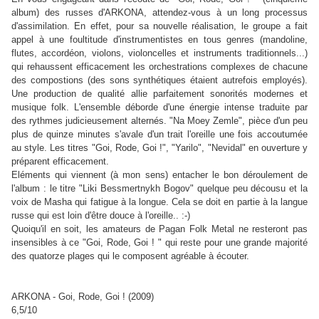
album) des russes d'ARKONA, attendez-vous à un long processus
d'assimilation. En effet, pour sa nouvelle réalisation, le groupe a fait
appel à une foultitude d'instrumentistes en tous genres (mandoline,
flutes, accordéon, violons, violoncelles et instruments traditionnels...)
qui rehaussent efficacement les orchestrations complexes de chacune
des compostions (des sons synthétiques étaient autrefois employés).
Une production de qualité allie parfaitement sonorités modernes et
musique folk. L'ensemble déborde d'une énergie intense traduite par
des rythmes judicieusement alternés. "Na Moey Zemle", pièce d'un peu
plus de quinze minutes s'avale d'un trait l'oreille une fois accoutumée
au style. Les titres "Goi, Rode, Goi !", "Yarilo", "Nevidal" en ouverture y
préparent efficacement.
Eléments qui viennent (à mon sens) entacher le bon déroulement de
l'album : le titre "Liki Bessmertnykh Bogov" quelque peu décousu et la
voix de Masha qui fatigue à la longue. Cela se doit en partie à la langue
russe qui est loin d'être douce à l'oreille.. :-)
Quoiqu'il en soit, les amateurs de Pagan Folk Metal ne resteront pas
insensibles à ce "Goi, Rode, Goi ! " qui reste pour une grande majorité
des quatorze plages qui le composent agréable à écouter.
ARKONA - Goi, Rode, Goi ! (2009)
6,5/10