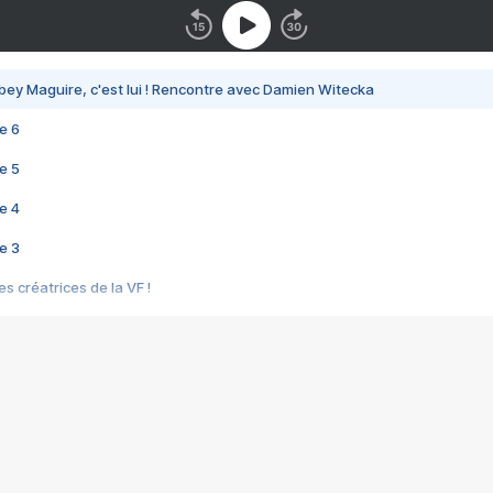
bey Maguire, c'est lui ! Rencontre avec Damien Witecka
e 6
e 5
e 4
e 3
s créatrices de la VF !
e 2
e 1
e Mektoub My Love arrive enfin ! Rencontre avec Shaïn Boumedine et Sal
i : après Toni en famille
elle réalise le bouleversant Dites lui que je l'aime