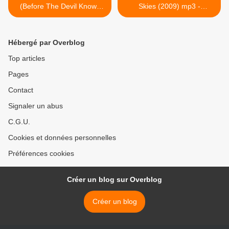
(Before The Devil Knows
Skies (2009) mp3 -
You’re Dead) (2009)
FRONTIERS RECORDS -
HEAVY SOUND SYSTEM >
Hébergé par Overblog
Top articles
Pages
Contact
Signaler un abus
C.G.U.
Cookies et données personnelles
Préférences cookies
Créer un blog sur Overblog
Créer un blog