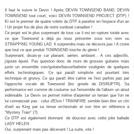
Il faut le suivre le Devin ! Après DEVIN TOWNSEND BAND, DEVIN
TOWNSEND tout court, voici DEVIN TOWNSEND PROJECT (DTP) !
KI est le premier de quatre volets du DTP à paraître en l'espace d'un an
! Un projet fou de plus de notre surdoué canadien !
Ce projet est le plus surprenant de tous car il est en rupture totale avec
ce que Townsend a déjà pu nous présenter sous son nom ou
STRAPPING YOUNG LAD. Il surprendra mais ne décevra pas ! A croire
que tout ce que produit TOWNSEND touche du génie !
Surprenant, disais-je car planant, aérien, ambiant... A ces adjectifs,
j'ajoute épuré. Pas question donc de murs de grosses guitares mais
juste un ensemble voix/guitare/basse/batterie soulignés de quelques
effets technologiques. Ce qui paraît simpliste est pourtant très
technique et groovy. Ce qui paraît être calme ne l'est parfois pas par
l'approche vocale de Townsend (les growls de DISRUPTR). Sa
performance est comme de coutume sur l'ensemble de l'album un atout
indéniable. Le Devin se permet même d'arpenter un terrain que l'on ne
lui connaissait pas : celui d'Elvis ! TRAINFIRE semble bien être un clin
d'oeil au King par sa tenue orchestrale et son titre en référence à
"Mystery Train" (?).
Ce DTP est également étonnant de douceur avec cette jolie ballade
LADY HELEN.
Oui, surprenant mais pas décevant ! La suite, vite !