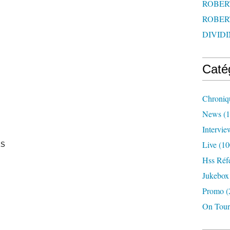
ROBERT
ROBERT
DIVIDI
Caté
Chroniq
News
(1
Intervie
Live
(10
KS
Hss Réf
Jukebox
Promo
(
On Tour