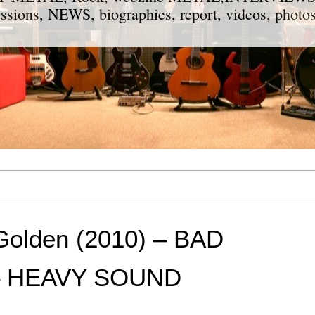
ions, NEWS, biographies, report, videos, photos
lden (2010) – BAD
– HEAVY SOUND