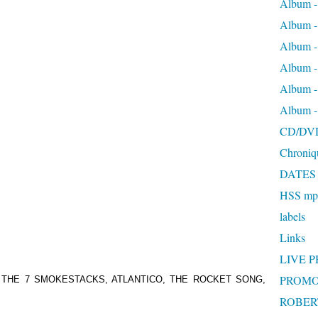
Album -
Album 
Album
Album 
Album 
Album 
CD/DV
Chroniq
DATES
HSS mp3
labels
Links
LIVE 
PROMO
E OF THE 7 SMOKESTACKS, ATLANTICO, THE ROCKET SONG,
ROBERT