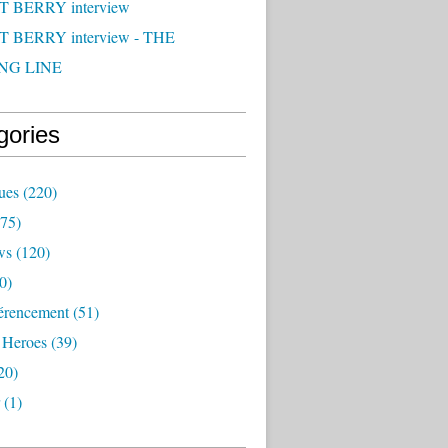
 BERRY interview
 BERRY interview - THE
NG LINE
gories
ues
(220)
75)
ws
(120)
0)
érencement
(51)
 Heroes
(39)
20)
(1)