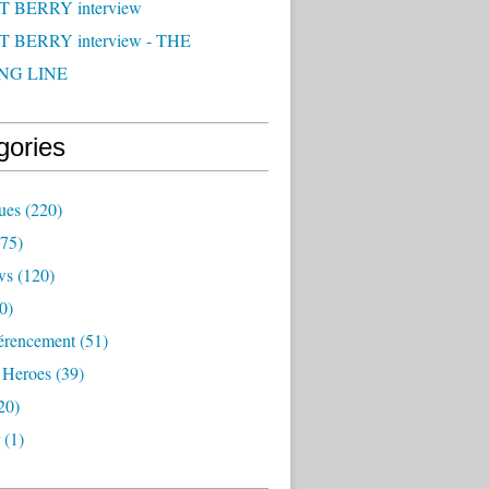
 BERRY interview
 BERRY interview - THE
NG LINE
gories
ues
(220)
75)
ws
(120)
0)
érencement
(51)
 Heroes
(39)
20)
(1)