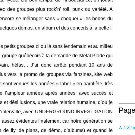
ec des groupes plus rock’n’ roll, punk ou variété. A
it encore se mélanger sans « choquer » les bobos du
quelques démos, un album et des concerts à la pelle !
s petits groupes ci ou là sans lendemain et au milieu
 un groupe québécois à la demande de Metal Blade qui
 vain, hélas… J’ai donc arrêté pendant 10 ans de
plus vers la promo de groupes via fanzines, site web
s sont venues les années « label » en parallèle, très
 de l’ampleur années après années, avec succès et
ns et désillusions, une vraie relation humaine, d’où je
Page
l’intervalle, avec
UNDERGROUND INVESTIGATION
s assez évidentes finalement car notre génération se
A à Z In
 de fly, de plans, de démo, d’albums) et quand le