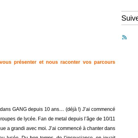
Suiv
ous présenter et nous raconter vos parcours
l dans
GANG
depuis 10 ans… (déjà !) J’ai commencé
roupes de lycée. Fan de metal depuis l’âge de 10/11
usique a grandi avec moi. J’ai commencé à chanter dans
u lycée. Du bon temps, de l’insouciance, on jouait