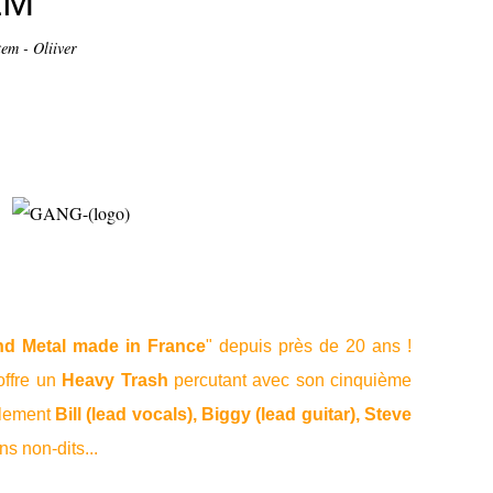
EM
em - Oliiver
d Metal made in France
" depuis près de 20 ans
!
offre un
Heavy Trash
percutant avec son cinquième
ilement
Bill (lead vocals),
Biggy (lead guitar),
Steve
ns non-dits...