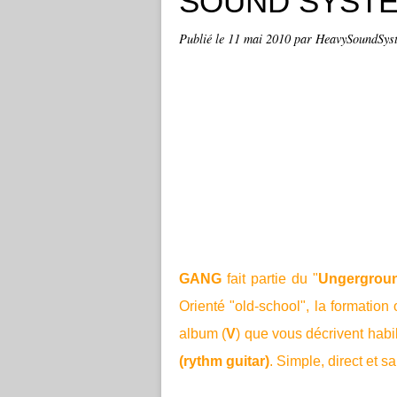
SOUND SYST
Publié le
11 mai 2010
par HeavySoundSyst
GANG
fait partie du "
Ungergroun
Orienté "old-school", la formation 
album (
V
) que vous décrivent hab
(rythm guitar)
. Simple, direct et sa