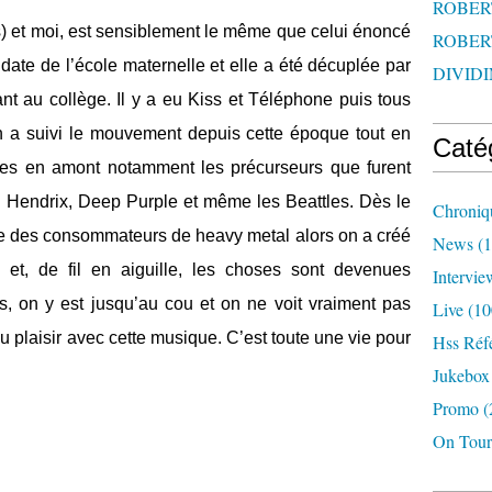
ROBERT
s) et moi, est sensiblement le même que celui énoncé
ROBERT
é date de l’école maternelle et elle a été décuplée par
DIVIDI
nt au collège. Il y a eu Kiss et Téléphone puis tous
On a suivi le mouvement depuis cette époque tout en
Caté
pes en amont notamment les précurseurs que furent
i Hendrix, Deep Purple et même les Beattles. Dès le
Chroniq
ste des consommateurs de heavy metal alors on a créé
News
(1
et, de fil en aiguille, les choses sont devenues
Intervie
is, on y est jusqu’au cou et on ne voit vraiment pas
Live
(10
u plaisir avec cette musique. C’est toute une vie pour
Hss Réf
Jukebox
Promo
(
On Tour