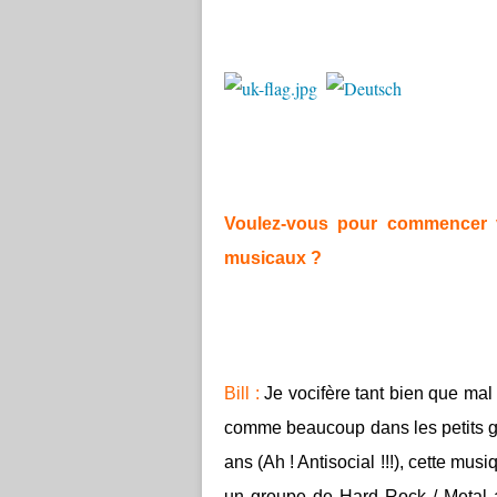
Voulez-vous pour commencer v
musicaux ?
Bill :
Je vocifère tant bien que ma
comme beaucoup dans les petits g
ans (Ah ! Antisocial !!!), cette m
un groupe de Hard Rock / Metal a