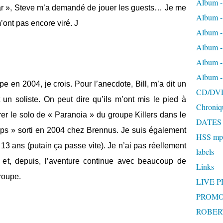
Album -
 War », Steve m’a demandé de jouer les guests… Je me
Album 
m’ont pas encore viré. J
Album
Album 
Album 
Album 
e en 2004, je crois. Pour l’anecdote, Bill, m’a dit un
CD/DV
 un soliste. On peut dire qu’ils m’ont mis le pied à
Chroniq
strer le solo de « Paranoia » du groupe Killers dans le
DATES
oups » sorti en 2004 chez Brennus. Je suis également
HSS mp3
3 ans (putain ça passe vite). Je n’ai pas réellement
labels
et, depuis, l’aventure continue avec beaucoup de
Links
roupe.
LIVE 
PROMO
ROBERT