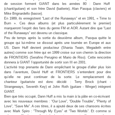
de session forment GIANT dans les années 80 : Dann Huff
(chant/guitare) et son frère David (batterie), Alan Pasqua (claviers) et
Mike Brignardello (basse).
En 1989, ils enregistrent “Last of the Runaways” et en 1991, « Time to
Burn ». Ces deux albums (et plus particulièrement le premier)
marqueront l’esprit des fans du genre FM et AOR. Autant dire que “Last
of the Runaways” est devenu un classique.
Peu de temps après la sortie du deuxième album, Pasqua quitte le
groupe qui lui-même se dissout après une tournée en Europe et aux
US. Dann Huff devient producteur (Shania Twain, Megadeth entre
autres) comme son frère qui en 1999 croise sur son chemin la direction
de FRONTIERS (Serafino Perugino et Mario de Riso). Cette rencontre
donnera à GIANT l’opportunité de sortir son III en 2001.
L’activité trop prenante de Dann empêchant le groupe d’aller plus loin
dans l’aventure, David Huff et FRONTIERS s’entendent pour dire
qu’elle ne peut continuer de la sorte. Le remplacement du
chanteur /guitariste est donc décidé : Terry Brock (chant -
Strangeways, Seventh Key) et John Roth (guitare - Winger) intègrent
GIANT.
Bien que très occupé, Dann Huff a mis la main à la pâte en co-écrivant
avec les nouveaux membres : “Our Love”, “Double Trouble”, “Plenty of
Love”, “Save Me”. A ces titres, il a ajouté deux de ses chansons écrites
avec Mark Spiro : “Through My Eyes” et “Two Worlds”. Et comme si