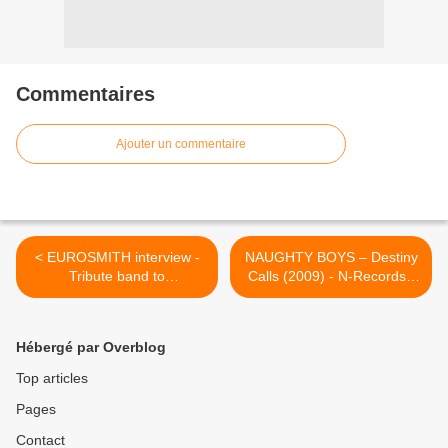
Commentaires
Ajouter un commentaire
< EUROSMITH interview -
NAUGHTY BOYS – Destiny
Tribute band to
Calls (2009) - N-Records -
AEROSMITH - Mazingarbe
Musicbuymail – HEAVY
13/03/2010 - HEAVY
SOUND SYSTEM >
SOUND SYSTEM
Hébergé par Overblog
Top articles
Pages
Contact