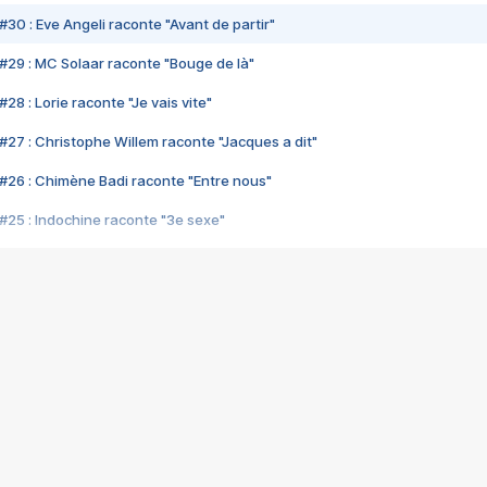
#30 : Eve Angeli raconte "Avant de partir"
#29 : MC Solaar raconte "Bouge de là"
28 : Lorie raconte "Je vais vite"
#27 : Christophe Willem raconte "Jacques a dit"
#26 : Chimène Badi raconte "Entre nous"
#25 : Indochine raconte "3e sexe"
#24 : Zaho raconte "C'est chelou"
#23 : Patrick Bruel raconte "Au café des délices"
#22 : Kyo raconte "Le chemin"
#21 : Nolwenn Leroy raconte "Cassé"
#20 : Patrick Hernandez raconte "Born to be alive"
#19 : Lorie raconte "Près de moi"