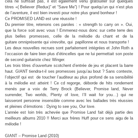
cela ne suffisait pas, il est également venu gratouiller sur quelques
titres «( Believer (Redux)” et “Save Me”) ! Pour quelqu’un qui n’est plus
de l’aventure, il est bien investi pour notre plus grand bonheur !
Ce PROMISED LAND est une réussite !
Du premier titre, retenons ces paroles : « strength to carry on ». Oui,
que la force soit avec vous ! Emmenez-nous donc sur cette terre des
plus belles promesses, celle de la mélodie du chant et de la
guitare omniprésente qui virevolte, qui papillonne et nous transporte !
Les deux nouvelles recrues sont parfaitement intégrées et John Roth a
l’occasion de faire bien plus d’étincelles que ne lui permettait son poste
de second guitariste chez Winger.
Les trois titres d’ouverture scotchent d’entrée de jeu et placent la barre
haut. GIANT tiendra-t-il ses promesses jusqu’au bout ? Sans conteste,
l’objectif qui est de toucher l’auditeur au plus profond de sa sensibilité
à la mélodie est atteint ! Ce cd regorge, déborde de hits rondement
menés par a voix de
Terry Brock
(Believer, Promise land, Never
surrender, Two worlds, Plenty of love, I’ll wait for you…) qui ne
laisseront personne insensible comme avec les ballades très réussies
et pleines d’émotions : Dying to see you, Our love.
L’année est loin très achevée que Promise Land fait déjà partie des
meilleurs albums 2010 !! Merci aux frères Huff pour ce sens aigu de la
mélodie !
GIANT – Promise Land (2010)