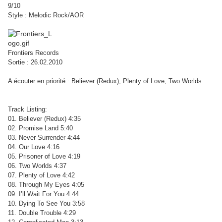
9/10
Style : Melodic Rock/AOR
Frontiers Records
Sortie : 26.02.2010
A écouter en priorité : Believer (Redux), Plenty of Love, Two Worlds
Track Listing:
01. Believer (Redux) 4:35
02. Promise Land 5:40
03. Never Surrender 4:44
04. Our Love 4:16
05. Prisoner of Love 4:19
06. Two Worlds 4:37
07. Plenty of Love 4:42
08. Through My Eyes 4:05
09. I’ll Wait For You 4:44
10. Dying To See You 3:58
11. Double Trouble 4:29