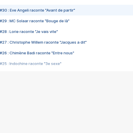
#30 : Eve Angeli raconte "Avant de partir"
#29 : MC Solaar raconte "Bouge de là"
28 : Lorie raconte "Je vais vite"
#27 : Christophe Willem raconte "Jacques a dit"
#26 : Chimène Badi raconte "Entre nous"
#25 : Indochine raconte "3e sexe"
#24 : Zaho raconte "C'est chelou"
#23 : Patrick Bruel raconte "Au café des délices"
#22 : Kyo raconte "Le chemin"
#21 : Nolwenn Leroy raconte "Cassé"
#20 : Patrick Hernandez raconte "Born to be alive"
#19 : Lorie raconte "Près de moi"