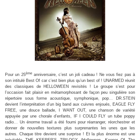
ème
Pour un 25
anniversaire, c’est un joli cadeau ! Ne vous fiez pas à
son intitulé Best Of car c’est bien plus qu’un best of ! UNARMED réunit
des classiques de HELLOWEEN revisités ! Le groupe s’est pour
l’occasion fait plaisir en métamorphosant de façon peu singulière son
répertoire sous forme acoustique, symphonique, pop… DR.STEIN
devient l’interprétation d’un big band aux cuivres enjoués, EAGLE FLY
FREE, une douce ballade, I WANT OUT, une chanson de variété
appuyée par une chorale d’enfants, IF I COULD FLY un tube poppy
radio… Un énorme travail a été fourni pour réarranger, réorchestrer et
donner de nouvelles textures plus surprenantes les unes que les
autres. Chaque titre devient une surprise ! Et la plus énorme est une
inévitable THE KEEPER’S TRILOGY (Halloween, Keeper Of The