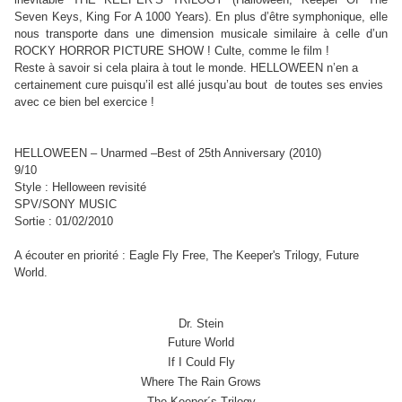
Seven Keys, King For A 1000 Years). En plus d’être symphonique, elle
nous transporte dans une dimension musicale similaire à celle d’un
ROCKY HORROR PICTURE SHOW ! Culte, comme le film !
Reste à savoir si cela plaira à tout le monde. HELLOWEEN n’en a
certainement cure puisqu’il est allé jusqu’au bout de toutes ses envies
avec ce bien bel exercice !
HELLOWEEN – Unarmed –Best of 25th Anniversary (2010)
9/10
Style : Helloween revisité
SPV/SONY MUSIC
Sortie : 01/02/2010
A écouter en priorité : Eagle Fly Free, The Keeper's Trilogy, Future
World.
Dr. Stein
Future World
If I Could Fly
Where The Rain Grows
The Keeper´s Trilogy