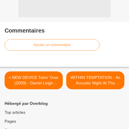
Commentaires
Ajouter un commentaire
< NEW DEVICE Takin' Over
WITHIN TEMPTATION - An
(2009) - Daniel Leigh
Acoustic Night At The
INTERVIEW english - Bad
Theatre (2009) -
Reputation - HEAVY
Columbia/Sony Music -
SOUND SYSTEM
HEAVY SOUND SYSTEM >
Hébergé par Overblog
Top articles
Pages