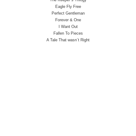
Eagle Fly Free
Perfect Gentleman
Forever & One
I Want Out
Fallen To Pieces
A Tale That wasn`t Right