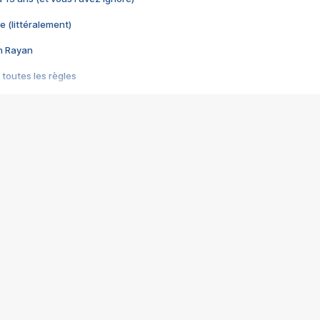
e (littéralement)
im Rayan
 toutes les règles
s les jeux vidéo
us choquant de Rockstar ? - Le scandale BULLY
e plus moche de Steam
du RÊVE tourne au CAUCHEMAR
pendant 8 heures
it… à tort
umiliés par un jeu vidéo
ire - Final Fantasy 8
ti un empire - Age of Empires