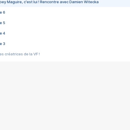
bey Maguire, c'est lui ! Rencontre avec Damien Witecka
e 6
e 5
e 4
e 3
s créatrices de la VF !
e 2
e 1
e Mektoub My Love arrive enfin ! Rencontre avec Shaïn Boumedine et Sal
i : après Toni en famille
elle réalise le bouleversant Dites lui que je l'aime
ais ! Rencontre autour de Vie privée de Rebecca Zlotowski
 de Marguerite, Grave... Rencontre avec Ella Rumpf