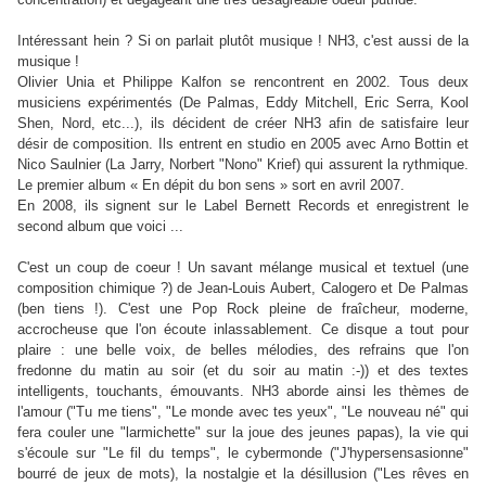
Intéressant hein ? Si on parlait plutôt musique ! NH3, c'est aussi de la
musique !
Olivier Unia et Philippe Kalfon se rencontrent en 2002. Tous deux
musiciens expérimentés (De Palmas, Eddy Mitchell, Eric Serra, Kool
Shen, Nord, etc...), ils décident de créer NH3 afin de satisfaire leur
désir de composition. Ils entrent en studio en 2005 avec Arno Bottin et
Nico Saulnier (La Jarry, Norbert "Nono" Krief) qui assurent la rythmique.
Le premier album « En dépit du bon sens » sort en avril 2007.
En 2008, ils signent sur le Label Bernett Records et enregistrent le
second album que voici ...
C'est un coup de coeur ! Un savant mélange musical et textuel (une
composition chimique ?) de Jean-Louis Aubert, Calogero et De Palmas
(ben tiens !). C'est une Pop Rock pleine de fraîcheur, moderne,
accrocheuse que l'on écoute inlassablement. Ce disque a tout pour
plaire : une belle voix, de belles mélodies, des refrains que l'on
fredonne du matin au soir (et du soir au matin :-)) et des textes
intelligents, touchants, émouvants. NH3 aborde ainsi les thèmes de
l'amour ("Tu me tiens", "Le monde avec tes yeux", "Le nouveau né" qui
fera couler une "larmichette" sur la joue des jeunes papas), la vie qui
s'écoule sur "Le fil du temps", le cybermonde ("J'hypersensasionne"
bourré de jeux de mots), la nostalgie et la désillusion ("Les rêves en