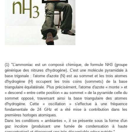
(1) "L’ammoniac est un composé chimique, de formule NH3 (groupe
générique des nitrures d'hydrogène). C'est une molécule pyramidale à
base trigonale : l'atome d'azote (N) est au sommet et les trois atomes
d'hydrogène (H) occupent les trois coins (sommets) de la base
triangulaire équilatérale. Plus précisément, l'atome d'azote « monte » et
« descend » entre cette position « au sommet » de la pyramide celle du
sommet opposé, traversant ainsi la base triangulaire des atomes
d'hydrogène. Cette « oscillation » s'effectue à une fréquence
fondamentale de 24 GHz et a été mise à contribution dans les
premières horloges atomiques.
Dans les conditions « ambiantes », il se présente sous la forme d'un
gaz incolore (produisant une fumée de condensation à haute
concentration) et dégageant une très désagréable odeur putride."