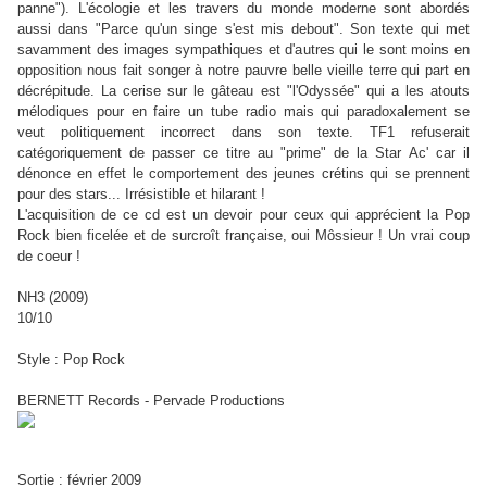
panne"). L'écologie et les travers du monde moderne sont abordés
aussi dans "Parce qu'un singe s'est mis debout". Son texte qui met
savamment des images sympathiques et d'autres qui le sont moins en
opposition nous fait songer à notre pauvre belle vieille terre qui part en
décrépitude. La cerise sur le gâteau est "l'Odyssée" qui a les atouts
mélodiques pour en faire un tube radio mais qui paradoxalement se
veut politiquement incorrect dans son texte. TF1 refuserait
catégoriquement de passer ce titre au "prime" de la Star Ac' car il
dénonce en effet le comportement des jeunes crétins qui se prennent
pour des stars... Irrésistible et hilarant !
L'acquisition de ce cd est un devoir pour ceux qui apprécient la Pop
Rock bien ficelée et de surcroît française, oui Môssieur ! Un vrai coup
de coeur !
NH3 (2009)
10/10
Style : Pop Rock
BERNETT Records - Pervade Productions
Sortie : février 2009