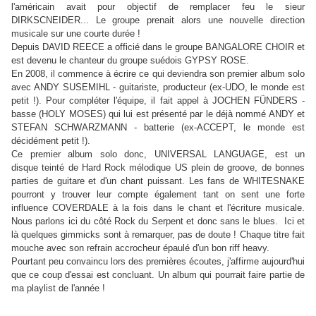
l'américain avait pour objectif de remplacer feu le sieur
DIRKSCNEIDER... Le groupe prenait alors une nouvelle direction
musicale sur une courte durée !
Depuis DAVID REECE a officié dans le groupe BANGALORE CHOIR et
est devenu le chanteur du groupe suédois GYPSY ROSE.
En 2008, il commence à écrire ce qui deviendra son premier album solo
avec ANDY SUSEMIHL - guitariste, producteur (ex-UDO, le monde est
petit !). Pour compléter l'équipe, il fait appel à JOCHEN FÜNDERS -
basse (HOLY MOSES) qui lui est présenté par le déjà nommé ANDY et
STEFAN SCHWARZMANN - batterie (ex-ACCEPT, le monde est
décidément petit !).
Ce premier album solo donc, UNIVERSAL LANGUAGE, est un
disque teinté de Hard Rock mélodique US plein de groove, de bonnes
parties de guitare et d'un chant puissant. Les fans de WHITESNAKE
pourront y trouver leur compte également tant on sent une forte
influence COVERDALE à la fois dans le chant et l'écriture musicale.
Nous parlons ici du côté Rock du Serpent et donc sans le blues. Ici et
là quelques gimmicks sont à remarquer, pas de doute ! Chaque titre fait
mouche avec son refrain accrocheur épaulé d'un bon riff heavy.
Pourtant peu convaincu lors des premières écoutes, j'affirme aujourd'hui
que ce coup d'essai est concluant. Un album qui pourrait faire partie de
ma playlist de l'année !