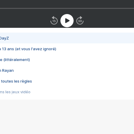
 DayZ
 a 13 ans (et vous l'avez ignoré)
e (littéralement)
im Rayan
 toutes les règles
s les jeux vidéo
us choquant de Rockstar ? - Le scandale BULLY
e plus moche de Steam
du RÊVE tourne au CAUCHEMAR