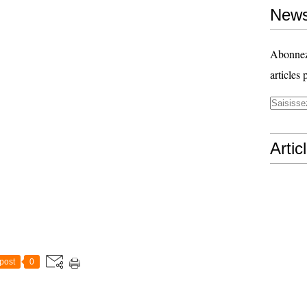
News
Abonnez-
articles 
Artic
post
0