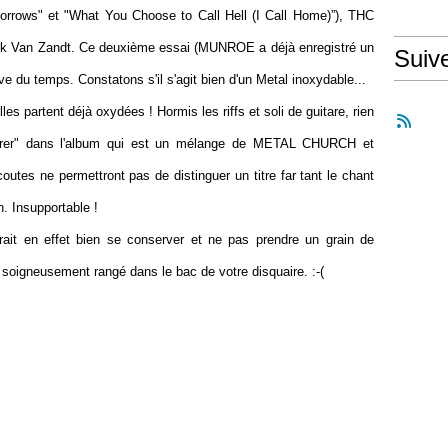
orrows" et "What You Choose to Call Hell (I Call Home)”), THC
Rick Van Zandt. Ce deuxième essai (MUNROE a déjà enregistré un
Suiv
uve du temps. Constatons s'il s'agit bien d'un Metal inoxydable...
es partent déjà oxydées ! Hormis les riffs et soli de guitare, rien
rentrer" dans l'album qui est un mélange de METAL CHURCH et
es ne permettront pas de distinguer un titre far tant le chant
. Insupportable !
ait en effet bien se conserver et ne pas prendre un grain de
soigneusement rangé dans le bac de votre disquaire. :-(