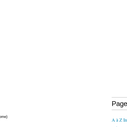
Page
Home)
A à Z In