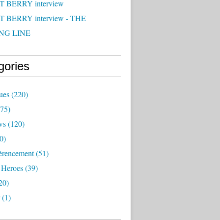
 BERRY interview
 BERRY interview - THE
NG LINE
gories
ues
(220)
75)
ws
(120)
0)
érencement
(51)
 Heroes
(39)
20)
(1)