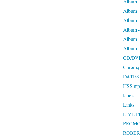
Album -
Album 
Album
Album 
Album 
Album 
CD/DV
Chroniq
DATES
HSS mp3
labels
Links
LIVE 
PROMO
ROBERT