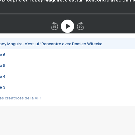
bey Maguire, c'est lui ! Rencontre avec Damien Witecka
e 6
e 5
e 4
e 3
s créatrices de la VF !
e 2
e 1
e Mektoub My Love arrive enfin ! Rencontre avec Shaïn Boumedine et Sal