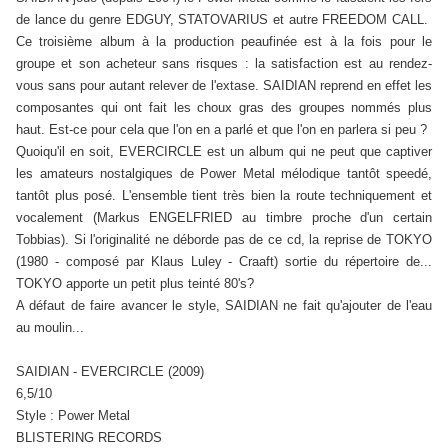
de lance du genre EDGUY, STATOVARIUS et autre FREEDOM CALL.
Ce troisième album à la production peaufinée est à la fois pour le
groupe et son acheteur sans risques : la satisfaction est au rendez-
vous sans pour autant relever de l'extase. SAIDIAN reprend en effet les
composantes qui ont fait les choux gras des groupes nommés plus
haut. Est-ce pour cela que l'on en a parlé et que l'on en parlera si peu ?
Quoiqu'il en soit, EVERCIRCLE est un album qui ne peut que captiver
les amateurs nostalgiques de Power Metal mélodique tantôt speedé,
tantôt plus posé. L'ensemble tient très bien la route techniquement et
vocalement (Markus ENGELFRIED au timbre proche d'un certain
Tobbias). Si l'originalité ne déborde pas de ce cd, la reprise de TOKYO
(1980 - composé par Klaus Luley - Craaft) sortie du répertoire de...
TOKYO apporte un petit plus teinté 80's?
A défaut de faire avancer le style, SAIDIAN ne fait qu'ajouter de l'eau
au moulin...
SAIDIAN - EVERCIRCLE (2009)
6,5/10
Style : Power Metal
BLISTERING RECORDS