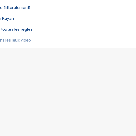
e (littéralement)
im Rayan
 toutes les règles
s les jeux vidéo
us choquant de Rockstar ? - Le scandale BULLY
e plus moche de Steam
du RÊVE tourne au CAUCHEMAR
pendant 8 heures
it… à tort
umiliés par un jeu vidéo
ire - Final Fantasy 8
ti un empire - Age of Empires