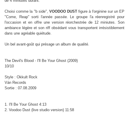
de 4 miniutes durant.
Choisi comme la "b side",
VOODOO DUST
figure à l'orginine sur un EP
"Come, Reap" sorti l'année passée. Le groupe l'a réenregistré pour
l'occasion et en offre une version réorchestrée de 12 miniutes. Son
ambiance légère et son riff obsédant vous transportent irrésistiblement
dans une agréable quiétude.
Un bel avant-goût qui présage un album de qualité.
The Devil's Blood - I'll Be Your Ghost (2009)
10/10
Style : Okkult Rock
Ván Records
Sortie : 07.08.2009
1. I'll Be Your Ghost 4:13
2. Voodoo Dust (live studio version) 11:58