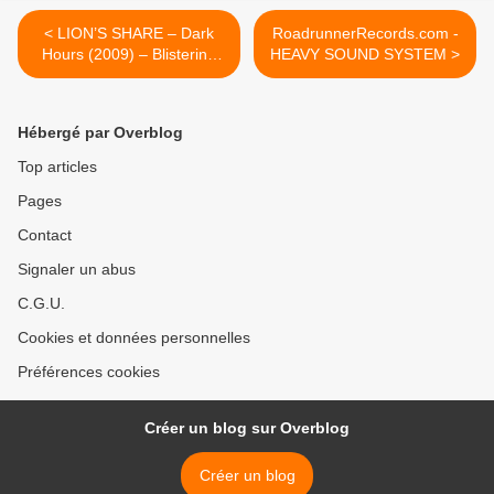
< LION’S SHARE – Dark
RoadrunnerRecords.com -
Hours (2009) – Blistering
HEAVY SOUND SYSTEM >
Records – HEAVY SOUND
SYSTEM
Hébergé par Overblog
Top articles
Pages
Contact
Signaler un abus
C.G.U.
Cookies et données personnelles
Préférences cookies
Créer un blog sur Overblog
Créer un blog