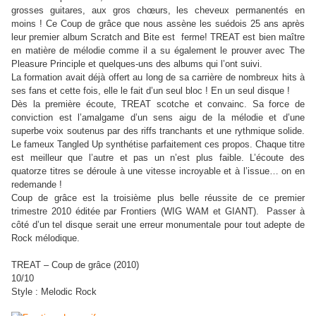
grosses guitares, aux gros chœurs, les cheveux permanentés en
moins ! Ce Coup de grâce que nous assène les suédois 25 ans après
leur premier album Scratch and Bite est ferme! TREAT est bien maître
en matière de mélodie comme il a su également le prouver avec The
Pleasure Principle et quelques-uns des albums qui l’ont suivi.
La formation avait déjà offert au long de sa carrière de nombreux hits à
ses fans et cette fois, elle le fait d’un seul bloc ! En un seul disque !
Dès la première écoute, TREAT scotche et convainc. Sa force de
conviction est l’amalgame d’un sens aigu de la mélodie et d’une
superbe voix soutenus par des riffs tranchants et une rythmique solide.
Le fameux Tangled Up synthétise parfaitement ces propos. Chaque titre
est meilleur que l’autre et pas un n’est plus faible. L’écoute des
quatorze titres se déroule à une vitesse incroyable et à l’issue… on en
redemande !
Coup de grâce est la troisième plus belle réussite de ce premier
trimestre 2010 éditée par Frontiers (WIG WAM et GIANT). Passer à
côté d’un tel disque serait une erreur monumentale pour tout adepte de
Rock mélodique.
TREAT – Coup de grâce (2010)
10/10
Style : Melodic Rock