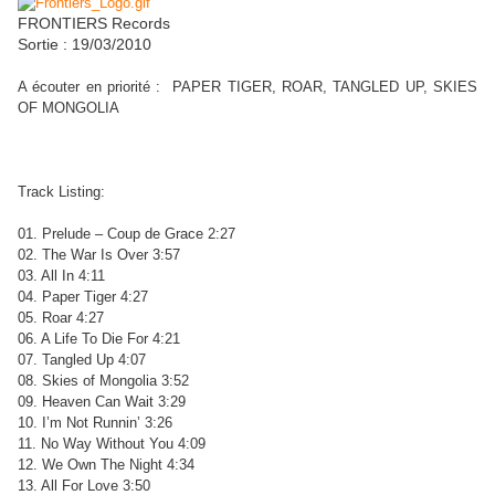
FRONTIERS Records
Sortie : 19/03/2010
A écouter en priorité : PAPER TIGER, ROAR, TANGLED UP, SKIES
OF MONGOLIA
Track Listing:
01. Prelude – Coup de Grace 2:27
02. The War Is Over 3:57
03. All In 4:11
04. Paper Tiger 4:27
05. Roar 4:27
06. A Life To Die For 4:21
07. Tangled Up 4:07
08. Skies of Mongolia 3:52
09. Heaven Can Wait 3:29
10. I’m Not Runnin’ 3:26
11. No Way Without You 4:09
12. We Own The Night 4:34
13. All For Love 3:50