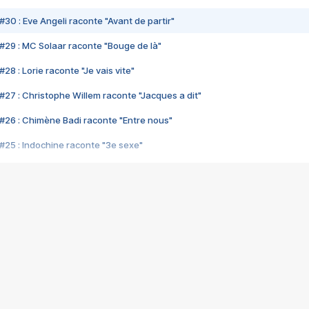
#30 : Eve Angeli raconte "Avant de partir"
#29 : MC Solaar raconte "Bouge de là"
28 : Lorie raconte "Je vais vite"
#27 : Christophe Willem raconte "Jacques a dit"
#26 : Chimène Badi raconte "Entre nous"
#25 : Indochine raconte "3e sexe"
#24 : Zaho raconte "C'est chelou"
#23 : Patrick Bruel raconte "Au café des délices"
#22 : Kyo raconte "Le chemin"
#21 : Nolwenn Leroy raconte "Cassé"
#20 : Patrick Hernandez raconte "Born to be alive"
#19 : Lorie raconte "Près de moi"