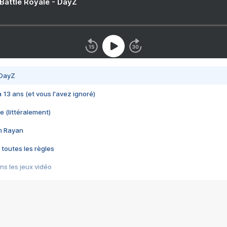
 Battle Royale - DayZ
 DayZ
 a 13 ans (et vous l'avez ignoré)
e (littéralement)
im Rayan
 toutes les règles
s les jeux vidéo
us choquant de Rockstar ? - Le scandale BULLY
e plus moche de Steam
du RÊVE tourne au CAUCHEMAR