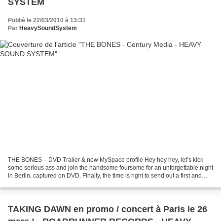
SYSTEM
Publié le 22/03/2010 à 13:31
Par
HeavySoundSystem
THE BONES – DVD Trailer & new MySpace profile Hey hey hey, let’s kick
some serious ass and join the handsome foursome for an unforgettable night
in Berlin, captured on DVD. Finally, the time is right to send out a first and
ultimate glimpse on the upcoming...
TAKING DAWN en promo / concert à Paris le 26