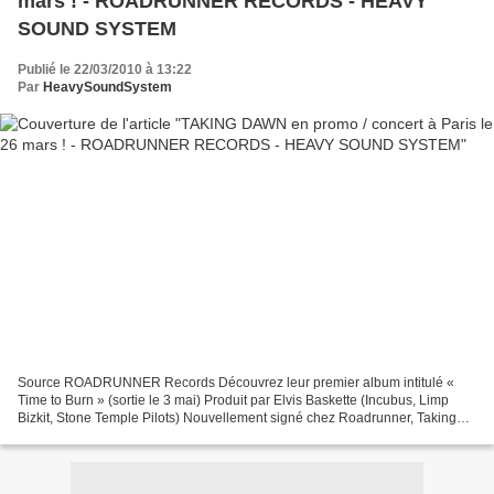
mars !‏ - ROADRUNNER RECORDS - HEAVY
SOUND SYSTEM
Publié le 22/03/2010 à 13:22
Par
HeavySoundSystem
Source ROADRUNNER Records Découvrez leur premier album intitulé «
Time to Burn » (sortie le 3 mai) Produit par Elvis Baskette (Incubus, Limp
Bizkit, Stone Temple Pilots) Nouvellement signé chez Roadrunner, Taking
Dawn a déjà tout d’un futur grand groupe:...