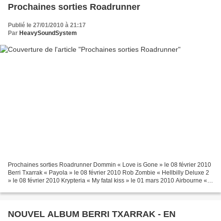
Prochaines sorties Roadrunner
Publié le 27/01/2010 à 21:17
Par
HeavySoundSystem
Prochaines sorties Roadrunner Dommin « Love is Gone » le 08 février 2010
Berri Txarrak « Payola » le 08 février 2010 Rob Zombie « Hellbilly Deluxe 2
» le 08 février 2010 Krypteria « My fatal kiss » le 01 mars 2010 Airbourne «
No guts, no Glory » le 08...
NOUVEL ALBUM BERRI TXARRAK - EN