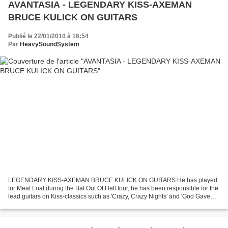
AVANTASIA - LEGENDARY KISS-AXEMAN
BRUCE KULICK ON GUITARS
Publié le 22/01/2010 à 16:54
Par
HeavySoundSystem
LEGENDARY KISS-AXEMAN BRUCE KULICK ON GUITARS He has played
for Meat Loaf during the Bat Out Of Hell tour, he has been responsible for the
lead guitars on Kiss-classics such as 'Crazy, Crazy Nights' and 'God Gave
Rock'n'Roll To You'. And now he will upgrade...