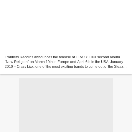
Frontiers Records announces the release of CRAZY LIXX second album
“New Religion” on March 19th in Europe and April 6th in the USA. January
2010 – Crazy Lixx, one of the most exciting bands to come out of the Sleaze-
Rock movement renaissance in Sweden,...