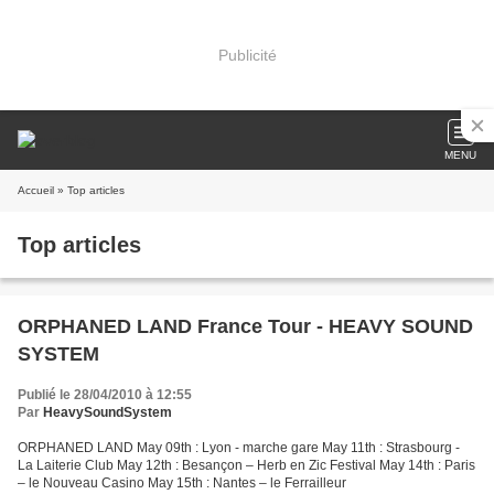
Publicité
MENU
Accueil
» Top articles
Top articles
ORPHANED LAND France Tour - HEAVY SOUND
SYSTEM
Publié le 28/04/2010 à 12:55
Par
HeavySoundSystem
ORPHANED LAND May 09th : Lyon - marche gare May 11th : Strasbourg -
La Laiterie Club May 12th : Besançon – Herb en Zic Festival May 14th : Paris
– le Nouveau Casino May 15th : Nantes – le Ferrailleur