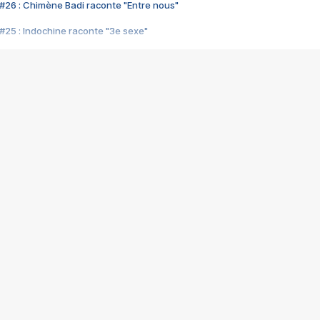
#26 : Chimène Badi raconte "Entre nous"
#25 : Indochine raconte "3e sexe"
#24 : Zaho raconte "C'est chelou"
#23 : Patrick Bruel raconte "Au café des délices"
#22 : Kyo raconte "Le chemin"
#21 : Nolwenn Leroy raconte "Cassé"
#20 : Patrick Hernandez raconte "Born to be alive"
#19 : Lorie raconte "Près de moi"
#18 : Michael Jones raconte "A nos actes manqués" (avec Jean-Jacque
#17 : Khaled raconte "Aïcha"
#16 : Corneille raconte "Parce qu'on vient de loin"
#15 : Indochine raconte "L'aventurier"
14 : Lorie raconte "Sur un air latino"