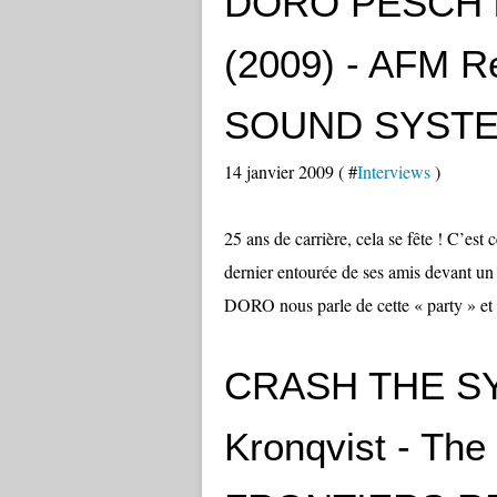
DORO PESCH int
(2009) - AFM R
SOUND SYST
14 janvier 2009 ( #
Interviews
)
25 ans de carrière, cela se fête ! C’
dernier entourée de ses amis devant un 
DORO nous parle de cette « party » et c
CRASH THE SYS
Kronqvist - The