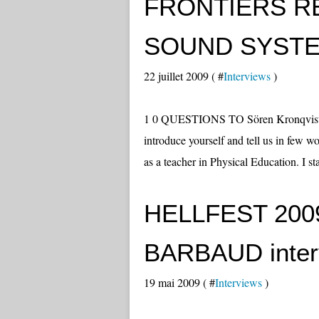
FRONTIERS R
SOUND SYST
22 juillet 2009 ( #
Interviews
)
1 0 QUESTIONS TO Sören Kronqvist 
introduce yourself and tell us in few 
as a teacher in Physical Education. I st
HELLFEST 2009
BARBAUD inter
19 mai 2009 ( #
Interviews
)