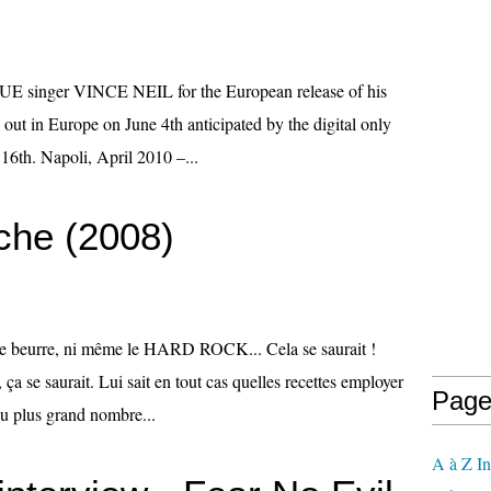
E singer VINCE NEIL for the European release of his
out in Europe on June 4th anticipated by the digital only
l 16th. Napoli, April 2010 –...
che (2008)
 le beurre, ni même le HARD ROCK... Cela se saurait !
a se saurait. Lui sait en tout cas quelles recettes employer
Page
 au plus grand nombre...
A à Z In