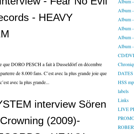
erview - Fear No Evil
Album -
Album 
ecords - HEAVY
Album
Album 
EM
Album 
Album 
CD/DV
est ce que DORO PESCH a fait à Dusseldörf en décembre
Chroniq
parterre de 8.000 fans. C’est avec la plus grande joie que
DATES
’est avec la plus grande...
HSS mp3
labels
Links
TEM interview Sören
LIVE 
 Crowning (2009)-
PROMO
ROBERT