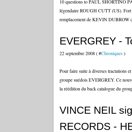
10 questions to PAUL SHORTINO PAU
légendaire ROUGH CUTT (US). Fort de s
remplacement de KEVIN DUBROW qu'il
EVERGREY - To
22 septembre 2008 ( #
Chroniques
)
Pour faire suite à diverses tractations
groupe suédois EVERGREY. Ce nouvea
la réédition du back catalogue du group
VINCE NEIL si
RECORDS - H