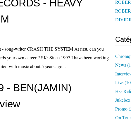
ECORDS - HEAVY
ROBERT
ROBERT
EM
DIVIDI
Caté
- song-writer CRASH THE SYSTEM At first, can you
Chroniq
words your own career ? SK: Since 1997 I have been working
News
(1
arted with music about 5 years ago...
Intervie
Live
(10
 - BEN(JAMIN)
Hss Réf
Jukebox
view
Promo
(
On Tour