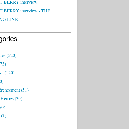
 BERRY interview
 BERRY interview - THE
NG LINE
gories
ues
(220)
75)
ws
(120)
0)
érencement
(51)
 Heroes
(39)
20)
(1)