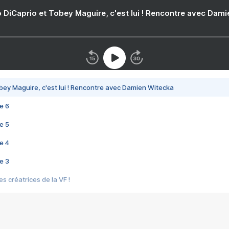
 DiCaprio et Tobey Maguire, c'est lui ! Rencontre avec Dam
bey Maguire, c'est lui ! Rencontre avec Damien Witecka
e 6
e 5
e 4
e 3
s créatrices de la VF !
e 2
e 1