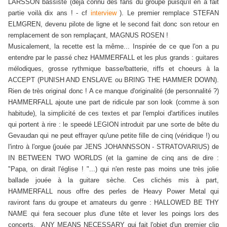
LARSSON bassiste (déjà connu des fans du groupe puisqu'il en a fait
partie voilà dix ans ! - cf
interview
). Le premier remplace STEFAN
ELMGREN, devenu pilote de ligne et le second fait donc son retour en
remplacement de son remplaçant, MAGNUS ROSEN !
Musicalement, la recette est la même... Inspirée de ce que l'on a pu
entendre par le passé chez HAMMERFALL et les plus grands : guitares
mélodiques, grosse rythmique basse/batterie, riffs et choeurs à la
ACCEPT (PUNISH AND ENSLAVE ou BRING THE HAMMER DOWN).
Rien de très original donc ! A ce manque d'originalité (de personnalité ?)
HAMMERFALL ajoute une part de ridicule par son look (comme à son
habitude), la simplicité de ces textes et par l'emploi d'artifices inutiles
qui portent à rire : le speedé LEGION introduit par une sorte de bête du
Gevaudan qui ne peut effrayer qu'une petite fille de cinq (véridique !) ou
l'intro à l'orgue (jouée par JENS JOHANNSSON - STRATOVARIUS) de
IN BETWEEN TWO WORLDS (et la gamine de cinq ans de dire :
"Papa, on dirait l'église ! "...) qui n'en reste pas moins une très jolie
ballade jouée à la guitare sèche. Ces clichés mis à part,
HAMMERFALL nous offre des perles de Heavy Power Metal qui
raviront fans du groupe et amateurs du genre : HALLOWED BE THY
NAME qui fera secouer plus d'une tête et lever les poings lors des
concerts, ANY MEANS NECESSARY qui fait l'objet d'un premier clip