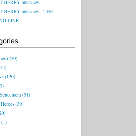
 BERRY interview
 BERRY interview - THE
NG LINE
gories
ues
(220)
75)
ws
(120)
0)
érencement
(51)
 Heroes
(39)
20)
(1)