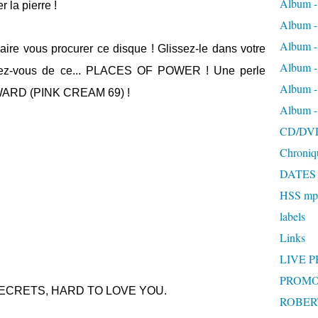
Album -
r la pierre !
Album 
Album
aire vous procurer ce disque ! Glissez-le dans votre
Album 
ectez-vous de ce... PLACES OF POWER ! Une perle
Album 
 WARD (PINK CREAM 69) !
Album 
CD/DV
Chroniq
DATES
HSS mp3
labels
Links
LIVE 
PROMO
SECRETS, HARD TO LOVE YOU.
ROBERT