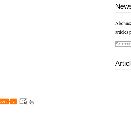
News
Abonnez-
articles 
Artic
post
0