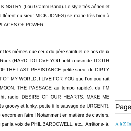
c KINSTRY (Lou Gramm Band). Le style très aérien et
différent du sieur MICK JONES) se marie très bien à
e PLACES OF POWER.
nt les mêmes que ceux du père spirituel de nos deux
ard Rock (HARD TO LOVE YOU petit cousin de TOOTH
 OF THE LAST RESISTANCE petite soeur de DIRTY
T OF MY WORLD, I LIVE FOR YOU que l'on pourrait
 MOON, THE PASSAGE au tempo rapide), du FM
un hit radio, DESIRE OF OUR HEARTS, MAKE ME
Page
 groovy et funky, petite fille sauvage de URGENT).
encore en faire ! Notamment en matière de claviers,
A à Z In
 par la voix de PHIL BARDOWELL, etc... Arrêtons-là,