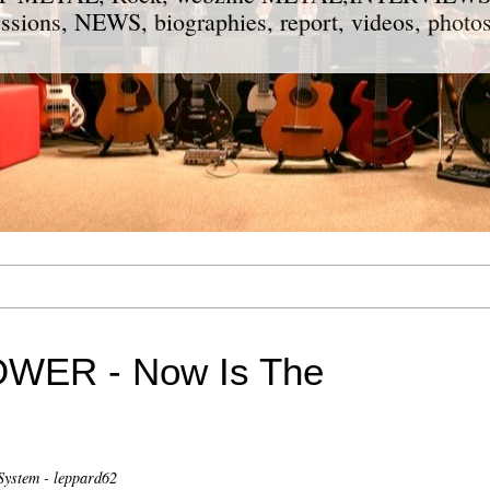
ions, NEWS, biographies, report, videos, photos
WER - Now Is The
ystem - leppard62